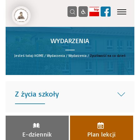
WYDARZENIA
__
Jesteś tutaj:
HOME
/
Wydarzenia
/
Wydarzenia
/
Życzliwość na co dzień
Z życia szkoły
______
E-dziennik
Plan lekcji