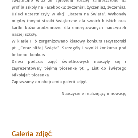
świąteczne wraz ze śpiewem zostały zamieszczone na
profilu szkoły na Facebooku:
życzenia1
,
życzenia2
,
życzenia3
.
Dzieci uczestniczyły w akcji „Razem na Święta”. Wykonały
między innymi stroiki świąteczne dla swoich bliskich oraz
kartki bożonarodzeniowe dla emerytowanych nauczycieli
naszej szkoły.
W klasie II b zorganizowano klasowy konkurs recytatorski
pt. „Coraz bliżej Święta”. Szczegóły i wyniki konkursu pod
linkiem:
konkurs
Dzieci podczas zajęć świetlicowych nauczyły się i
zaprezentowały piękną piosenkę pt. „ List do świętego
Mikołaja”:
piosenka
.
Zapraszamy do obejrzenia galerii zdjęć.
Nauczyciele realizujący innowację
Galeria zdjęć: