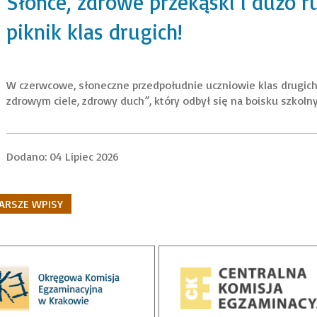
Słońce, zdrowe przekąski i dużo r
piknik klas drugich!
W czerwcowe, słoneczne przedpołudnie uczniowie klas drugich 
zdrowym ciele, zdrowy duch”, który odbył się na boisku szkolny
Dodano: 04 Lipiec 2026
ARSZE WPISY