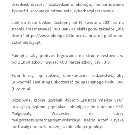
przedsiębiorczości, oszczędzania, ekologii, niemarnowania
żywności, zdrowego odżywianie, cyberbezpieczeństwa.
Link do testu będzie dostępny od 19 kwietnia 2021 br. na
stronie internetowej PKO Banku Polskiego w zakładce „dla
dzieci”
https://www.pkobp.pl/klienci-i...
oraz na platformie
SzkolneBlogi.pl.
Pamiętaj, aby podczas logowania na stronie testowej w
polu „Kod szkoły” wpisać KOD naszej szkoły, czyli
313
.
Twoi bliscy, np. rodzice, opiekunowie, rodzeństwo, aby
uruchomić Test mogą skorzystać ze specjalnego kodu 000
(trzy zera).
Uczniowie, którzy uzyskali dyplom „Mistrza Wiedzy SKO”
przesyłają dyplom, jego skan lub zdjęcie do opiekuna SKO
Małgorzaty Warzechy na adres
malgorzatawarzecha@spmordarka.pl
. Każdy uczeń uzyska
pochwałę i pomoże naszej szkole zdobyć punkty.