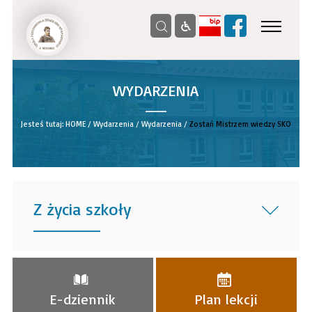
WYDARZENIA
__
Jesteś tutaj:
HOME
/
Wydarzenia
/
Wydarzenia
/
Zostań Mistrzem wiedzy SKO
Z życia szkoły
______
E-dziennik
Plan lekcji