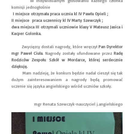
W indywidualnym głosowaniu każdego członka
komisji jednogłośnie
I miejsce otrzymała praca ucznia kl IV Pawła Opieli ;
II miejsce praca uczennicy kl IV Marty Szewczyk ;
dwa miejsca III otrzymali uczniowie klasy V Mateusz Jasica i
Kacper Golonka.
Zwycięzcy dostali nagrody, które wręczył
Pan Dyrektor
mgr Paweł Ciuła
. Nagrody zostały ufundowane przez
Radę
Rodziców Zespołu Szkół w Mordarce, której serdecznie
dziękuję.
Mam nadzieję, że konkurs będzie nadal cieszył się tak
dużym zainteresowaniem a nagrody będą promować
uczenie się języka angielskiego wśród uczniów szkoły.
mgr Renata Szewczyk-nauczyciel j.angielskiego