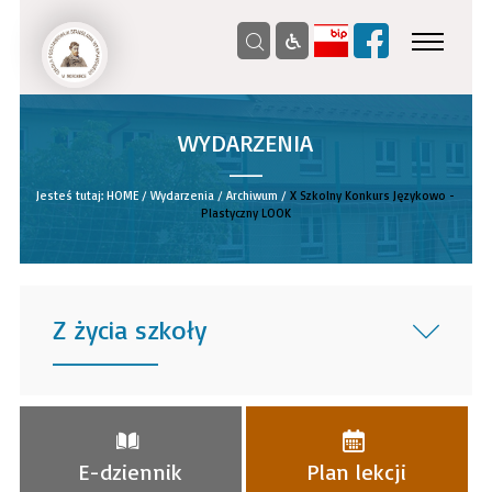
WYDARZENIA
__
Jesteś tutaj:
HOME
/
Wydarzenia
/
Archiwum
/
X Szkolny Konkurs Językowo -
Plastyczny LOOK
Z życia szkoły
______
E-dziennik
Plan lekcji