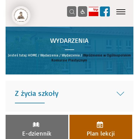
WYDARZENIA
__
Jesteś tutaj:
HOME
/
Wydarzenia
/
Wydarzenia
/
Wyróżnienie w Ogólnopolskim
Konkursie Plastycznym
Z życia szkoły
______
E-dziennik
Plan lekcji