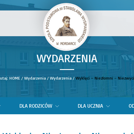
WYDARZENIA
__
tutaj:
HOME
/
Wydarzenia
/
Wydarzenia
/
Wyklęci – Niezłomni – Niezwyci
DLA RODZICÓW
DLA UCZNIA
OD