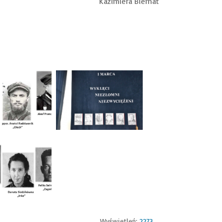
Kazimiera Biernat
Wyświetleń:
2273