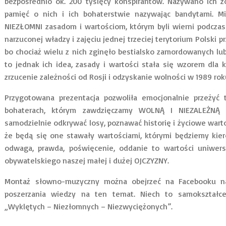
bezpośrednio ok. 200 tysięcy konspirantów. Nazywano ich 
pamięć o nich i ich bohaterstwie nazywając bandytami. Mimo
NIEZŁOMNI zasadom i wartościom, którym byli wierni podczas w
narzuconej władzy i zajęciu jednej trzeciej terytorium Polski 
bo chociaż wielu z nich zginęło bestialsko zamordowanych lub
to jednak ich idea, zasady i wartości stała się wzorem dla
zrzucenie zależności od Rosji i odzyskanie wolności w 1989 rok
Przygotowana prezentacja pozwoliła emocjonalnie przeżyć
bohaterach, którym zawdzięczamy WOLNĄ I NIEZALEŻNĄ 
samodzielnie odkrywać losy, poznawać historię i życiowe wart
że będą się one stawały wartościami, którymi będziemy kie
odwaga, prawda, poświęcenie, oddanie to wartości uniwers
obywatelskiego naszej małej i dużej OJCZYZNY.
Montaż słowno-muzyczny można obejrzeć na Facebooku na
poszerzania wiedzy na ten temat. Niech to samokształce
„Wyklętych – Niezłomnych – Niezwyciężonych”.