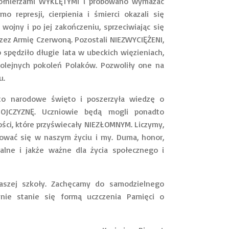
żołnierzami WYKLĘTYMI i próbowano wymazać
 represji, cierpienia i śmierci okazali się
ojny i po jej zakończeniu, sprzeciwiając się
przez Armię Czerwoną. Pozostali NIEZWYCIĘŻENI,
 spędziło długie lata w ubeckich więzieniach,
 kolejnych pokoleń Polaków. Pozwoliły one na
u.
 to narodowe święto i poszerzyła wiedzę o
OJCZYZNĘ. Uczniowie będą mogli ponadto
ości, które przyświecały NIEZŁOMNYM. Liczymy,
rować się w naszym życiu i my. Duma, honor,
alne i jakże ważne dla życia społecznego i
szej szkoły. Zachęcamy do samodzielnego
nie stanie się formą uczczenia Pamięci o