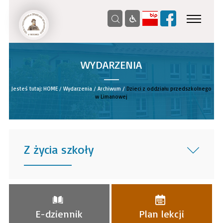
WYDARZENIA
__
Jesteś tutaj:
HOME
/
Wydarzenia
/
Archiwum
/
Dzieci z oddziału przedszkolnego
w Limanowej
Z życia szkoły
______
E-dziennik
Plan lekcji