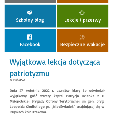
Szkolny blog
Lekcje i przerwy
Facebook
Bezpieczne wakacje
Wyjątkowa lekcja dotycząca
patriotyzmu
13 Maj 2022
Dnia 27 kwietnia 2022 r. uczniów klasy 3b odwiedził
wyjątkowy gość starszy kapral Patrycja Ociepka z 11
Małopolskiej Brygady Obrony Terytorialnej im gen. bryg.
Leopolda Okulickiego ps. „Niedźwiadek” znajdującej się w
Rząskach koło Krakowa.