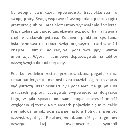
Na wstępie pani kapral opowiedziała trzecioklasistom o
swojej pracy. Swoją wypowiedź wzbogaciła o pokaz zdjęć i
prezentację ubioru oraz elementów wyposażenia żołnierza.
Praca żołnierza bardzo zaciekawiła uczniów, byli aktywni i
chętnie zadawali pytania. Kolejnym punktem spotkania
była rozmowa na temat świąt majowych. Trzecioklasiści
obejrzeli filmik edukacyjny podsumowujący ważne
informacje. Wybrani uczniowie dopasowywali na tablicy
nazwę święta do podanej daty.
Pod koniec lekcji została przeprowadzona pogadanka na
temat patriotyzmu. Uczniowie zastanawiali się, co to znaczy
być patriotą. Trzecioklasiści byli podzieleni na grupy i na
arkuszach papieru zapisywali wypowiedzenia dotyczące
tego, w jaki sposób oni sami mogą okazywać miłość
względem ojczyzny. Na planszach pojawiały się m.in. takie
sformułowania jak: poznawanie historii Polski, znajomość
nazwisk wybitnych Polaków, zwiedzanie różnych regionów
naszego kraju, poszanowanie symboli