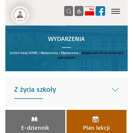
WYDARZENIA
__
Jesteś tutaj:
HOME
/
Wydarzenia
/
Wydarzenia
/
Wyjątkowa lekcja dotycząca
patriotyzmu
Z życia szkoły
______
E-dziennik
Plan lekcji