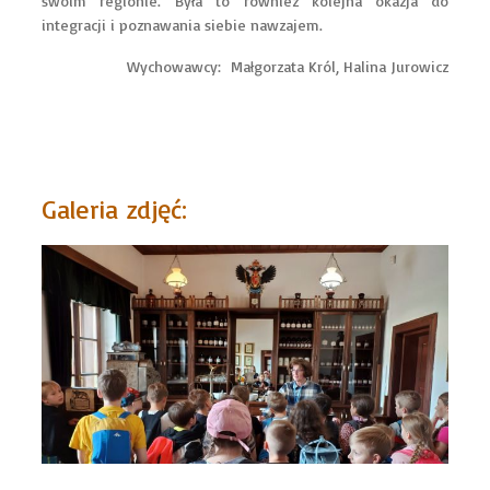
swoim regionie. Była to również kolejna okazja do
integracji i poznawania siebie nawzajem.
Wychowawcy: Małgorzata Król, Halina Jurowicz
Galeria zdjęć: