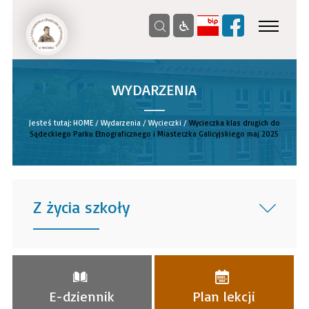
WYDARZENIA
__
Jesteś tutaj:
HOME
/
Wydarzenia
/
Wycieczki
/
Wycieczka klas drugich do
Sądeckiego Parku Etnograficznego i Miasteczka Galicyjskiego maj 2025
Z życia szkoły
______
E-dziennik
Plan lekcji