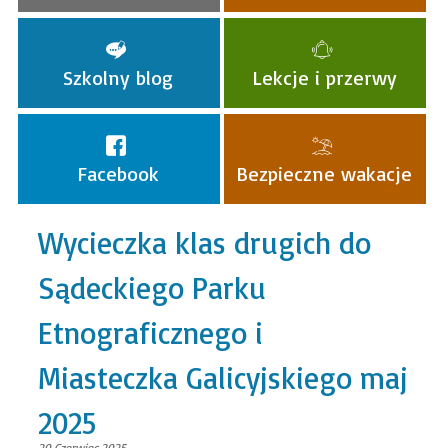
Szkolny blog
Lekcje i przerwy
Facebook
Bezpieczne wakacje
Wycieczka klas drugich do
Sądeckiego Parku
Etnograficznego i
Miasteczka Galicyjskiego maj
2025
20 Czerwiec 2025