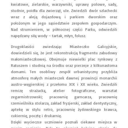
kwiatowe, zielarskie, warzywniki, uprawy polowe, sady,
studnie, poidła dla zwierząt, ule. Zwiedzili dwór szlachecki
wraz z aleją dojazdową i parkiem dworskim oraz
położonym w jego sąsiedztwie zespołem gospodarczym.
Nad strumieniem, w północnej części Parku, odwiedzili
napędzany siłą wody – tartak, młyn, folusz.
Drugoklasiści zwiedzając Miasteczko Galicyjskie,
dowiedzieli się, że jest rekonstrukcją fragmentu zabudowy
małomiasteczkowej. Obejmuje niewielki plac rynkowy z
Ratuszem i studnią na środku oraz pierzeje z kilkunastoma
domami. Ten osobliwy zespół urbanistyczny przybliża
atmosferę małych miasteczek dawnej prowincji monarchii
austro-węgierskiej z przełomu XIX i XX wieku. Zwiedzili
remizę strażacką, atelier fotograficzne, warsztat
zegarmistrzowski; pracownię garncarza, pracownię
rzemieślnika stolarza, zakład fryzjerski, zakład dentystyczny,
aptekę w stylu retro, pracownię żydowskiego krawca,
cukiernię, pocztę i drukarnię.
Dzięki wycieczce uczniowie poznali ciekawe miejsca w