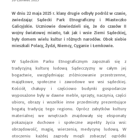
W dniu 22 maja 2025 r. klasy drugie odbyły podróż w czasie,
zwiedzając Sądecki Park Etnograficzny i Miasteczko
Galicyjskie. Uczniowie dowiedzieli się, że do czasów II
wojny światowej miasto, tak jak i wsie Ziemi Sądeckiej,
były domem wielu kultur i różnych narodów. Obok siebie
mieszkali Polacy, Żydzi, Niemcy, Cyganie i Łemkowie.
W Sądeckim Parku Etnograficznym zapoznali się z
tradycyjną kulturę ludową Sądecczyzny w całym jej
bogactwie, uwzględniając zróżnicowanie przestrzenne,
majątkowe, społeczne i zawodowe we wsi sądeckiej.
Kościół, chałupy i częściowo budynki gospodarcze
wyposażone były w dawne meble, sprzęty, naczynia, części
ubioru, obrazy i wszelkie inne przedmioty prezentujące
bogatą tradycję tego regionu. Oprócz zabytków kultury
materialnej we wnętrzach znajdowały się eksponaty
pokazujące duchowe i społeczne aspekty życia wsi:
obrzędowość, magię, wierzenia, medycynę ludową. W
otoczeniu każdej zagrody mogli zobaczyć ogródki