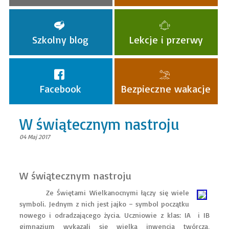
Szkolny blog
Lekcje i przerwy
Facebook
Bezpieczne wakacje
W świątecznym nastroju
04 Maj 2017
W świątecznym nastroju
Ze Świętami Wielkanocnymi łączy się wiele
symboli. Jednym z nich jest jajko – symbol początku
nowego i odradzającego życia. Uczniowie z klas: IA i IB
gimnazjum wykazali się wielką inwencją twórczą,