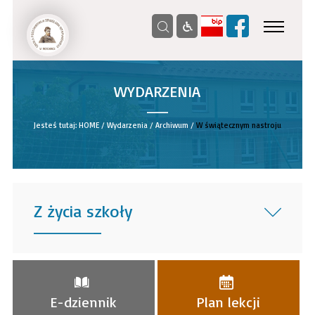
WYDARZENIA
__
Jesteś tutaj:
HOME
/
Wydarzenia
/
Archiwum
/
W świątecznym nastroju
Z życia szkoły
______
E-dziennik
Plan lekcji