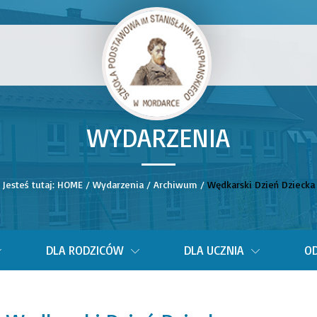
WYDARZENIA
__
Jesteś tutaj:
HOME
/
Wydarzenia
/
Archiwum
/
Wędkarski Dzień Dziecka
DLA RODZICÓW
DLA UCZNIA
OD