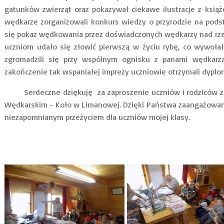
gatunków zwierząt oraz pokazywał ciekawe ilustracje z ksią
wędkarze zorganizowali konkurs wiedzy o przyrodzie na pods
się pokaz wędkowania przez doświadczonych wędkarzy nad rze
uczniom udało się złowić pierwszą w życiu rybę, co wywołał
zgromadzili się przy wspólnym ognisku z panami wędkarzam
zakończenie tak wspaniałej imprezy uczniowie otrzymali dyplomy
Serdeczne dziękuję za zaproszenie uczniów i rodziców z kl
Wędkarskim - Koło w Limanowej. Dzięki Państwa zaangażowaniu
niezapomnianym przeżyciem dla uczniów mojej klasy.