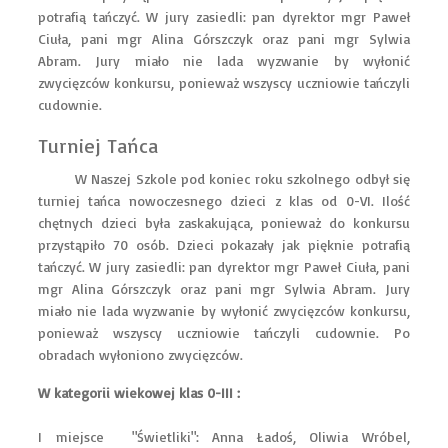
potrafią tańczyć. W jury zasiedli: pan dyrektor mgr Paweł
Ciuła, pani mgr Alina Górszczyk oraz pani mgr Sylwia
Abram. Jury miało nie lada wyzwanie by wyłonić
zwycięzców konkursu, ponieważ wszyscy uczniowie tańczyli
cudownie.
Turniej Tańca
W Naszej Szkole pod koniec roku szkolnego odbył się
turniej tańca nowoczesnego dzieci z klas od 0-VI. Ilość
chętnych dzieci była zaskakująca, ponieważ do konkursu
przystąpiło 70 osób. Dzieci pokazały jak pięknie potrafią
tańczyć. W jury zasiedli: pan dyrektor mgr Paweł Ciuła, pani
mgr Alina Górszczyk oraz pani mgr Sylwia Abram. Jury
miało nie lada wyzwanie by wyłonić zwycięzców konkursu,
ponieważ wszyscy uczniowie tańczyli cudownie. Po
obradach wyłoniono zwycięzców.
W kategorii wiekowej klas 0-III :
I miejsce "Świetliki": Anna Ładoś, Oliwia Wróbel,