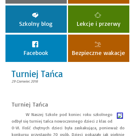
Szkolny blog
Lekcje i przerwy
Facebook
Bezpieczne wakacje
Turniej Tańca
29 Czerwiec 2016
Turniej Tańca
W Naszej Szkole pod koniec roku szkolnego
odbył się turniej tańca nowoczesnego dzieci z klas od
0-VI. Ilość chętnych dzieci była zaskakująca, ponieważ do
konkursu przystąpiło 70 osób. Dzieci pokazały jak pięknie