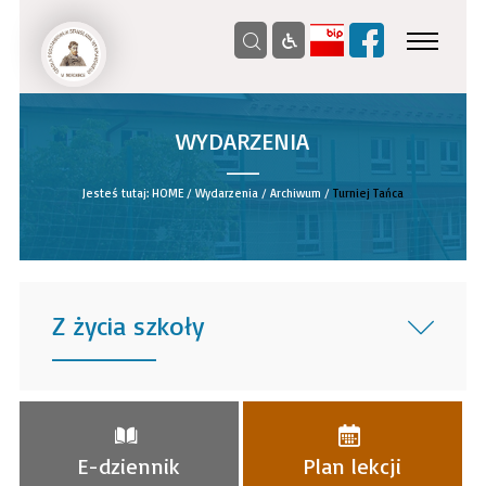
WYDARZENIA
__
Jesteś tutaj:
HOME
/
Wydarzenia
/
Archiwum
/
Turniej Tańca
Z życia szkoły
______
E-dziennik
Plan lekcji