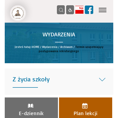
WYDARZENIA
__
Jesteś tutaj:
HOME
/
Wydarzenia
/
Archiwum
/
Termin uzupełniający
postępowania rekrutacyjnego
Z życia szkoły
______
E-dziennik
Plan lekcji