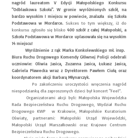
nagród laureatom V Edycji Małopolskiego Konkursu
"Odblaskowa Szkoła". W gronie wyróżnionych szkół, na
bardzo wysokim I miejscu w powiecie, znalazła się Szkoła
Podstawowa w Mordarce.
Sukces to tym większy, iż do
konkursu zgłosiło się blisko
400 szkół z całej Małopolski, a
Szkoła Podstawowa w Mordarce uplasowała się na wysokim
14 miejscu!
Wyróżnienie z rąk Marka Konkolewskiego mł. insp.
Biura Ruchu Drogowego Komendy Głównej Policji odebrali
uczniowie: Oliwia Jasica, Zuzanna Jasica, Łukasz Jasica,
Gabriela Pławecka wraz z Dyrektorem Pawłem Ciułą oraz
koordynatorem akcji Barbarą Młynarczyk.
Po zakończeniu uroczystości wręczenia nagród
niespodzianką dla zaproszonych dzieci był koncert "Feel”.
Organizatorami akcji byli: Małopolska Wojewódzka
Rada Bezpieczeństwa Ruchu Drogowego, Wydział Ruchu
Drogowego KWP w Krakowie, Małopolskie Kuratorium
Oświaty, partnerami: Małopolski Urząd Wojewódzki,
Małopolski Urząd Marszałkowski oraz Krajowe Centrum
Bezpieczeństwa Ruchu Drogowego.