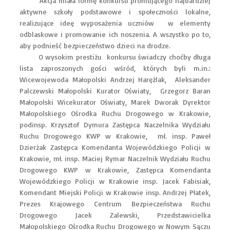
Akcja miała formę konkursu promującego najbardziej
aktywne szkoły podstawowe i społeczności lokalne,
realizujące ideę wyposażenia uczniów w elementy
odblaskowe i promowanie ich noszenia. A wszystko po to,
aby podnieść bezpieczeństwo dzieci na drodze.
O wysokim prestiżu konkursu świadczy choćby długa
lista zaproszonych gości wśród, których byli m.in.:
Wicewojewoda Małopolski Andrzej Harężlak, Aleksander
Palczewski Małopolski Kurator Oświaty, Grzegorz Baran
Małopolski Wicekurator Oświaty, Marek Dworak Dyrektor
Małopolskiego Ośrodka Ruchu Drogowego w Krakowie,
podinsp. Krzysztof Dymura Zastępca Naczelnika Wydziału
Ruchu Drogowego KWP w Krakowie, mł. insp. Paweł
Dzierżak Zastępca Komendanta Wojewódzkiego Policji w
Krakowie, mł. insp. Maciej Rymar Naczelnik Wydziału Ruchu
Drogowego KWP w Krakowie, Zastępca Komendanta
Wojewódzkiego Policji w Krakowie insp. Jacek Fabisiak,
Komendant Miejski Policji w Krakowie insp. Andrzej Płatek,
Prezes Krajowego Centrum Bezpieczeństwa Ruchu
Drogowego Jacek Zalewski, Przedstawicielka
Małopolskiego Ośrodka Ruchu Drogowego w Nowym Sączu