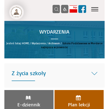
WYDARZENIA
__
Jesteś tutaj:
HOME
/
Wydarzenia
/
Archiwum
/
Szkoła Podstawowa w Mordarce
najlepsza w powiecie
Z życia szkoły
______
E-dziennik
Plan lekcji