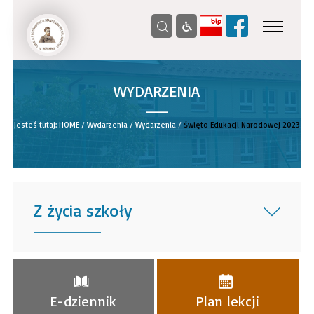
WYDARZENIA
__
Jesteś tutaj:
HOME
/
Wydarzenia
/
Wydarzenia
/
Święto Edukacji Narodowej 2023
Z życia szkoły
______
E-dziennik
Plan lekcji