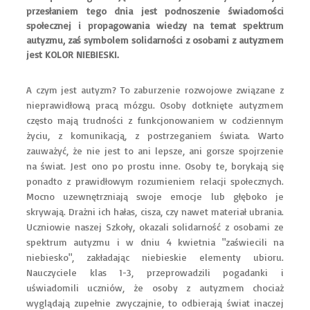
przesłaniem tego dnia jest podnoszenie świadomości
społecznej i propagowania wiedzy na temat spektrum
autyzmu, zaś symbolem solidarności z osobami z autyzmem
jest KOLOR NIEBIESKI.
A czym jest autyzm? To zaburzenie rozwojowe związane z
nieprawidłową pracą mózgu. Osoby dotknięte autyzmem
często mają trudności z funkcjonowaniem w codziennym
życiu, z komunikacją, z postrzeganiem świata. Warto
zauważyć, że nie jest to ani lepsze, ani gorsze spojrzenie
na świat. Jest ono po prostu inne. Osoby te, borykają się
ponadto z prawidłowym rozumieniem relacji społecznych.
Mocno uzewnętrzniają swoje emocje lub głęboko je
skrywają. Drażni ich hałas, cisza, czy nawet materiał ubrania.
Uczniowie naszej Szkoły, okazali solidarność z osobami ze
spektrum autyzmu i w dniu 4 kwietnia "zaświecili na
niebiesko", zakładając niebieskie elementy ubioru.
Nauczyciele klas 1-3, przeprowadzili pogadanki i
uświadomili uczniów, że osoby z autyzmem chociaż
wyglądają zupełnie zwyczajnie, to odbierają świat inaczej