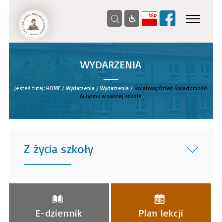
WYDARZENIA
__
Jesteś tutaj:
HOME
/
Wydarzenia
/
Wydarzenia
/
Światowy Dzień Świadomości
Autyzmu w naszej szkole
Z życia szkoły
______
E-dziennik
Plan lekcji