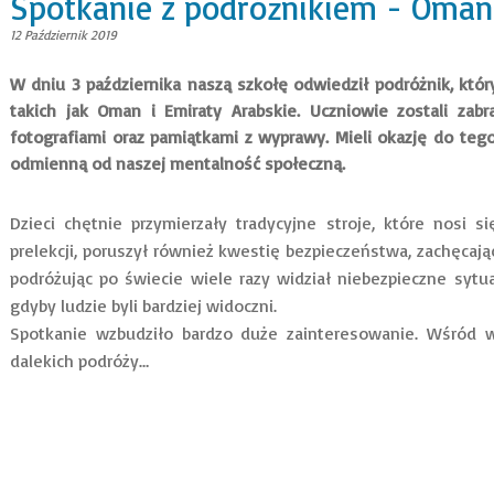
Spotkanie z podróżnikiem - Oman 
12 Październik 2019
W dniu 3 października naszą szkołę odwiedził podróżnik, który
takich jak Oman i Emiraty Arabskie. Uczniowie zostali zab
fotografiami oraz pamiątkami z wyprawy. ​Mieli okazję do teg
odmienną od naszej mentalność społeczną.
Dzieci chętnie przymierzały tradycyjne stroje, które nosi s
prelekcji, poruszył również kwestię bezpieczeństwa, zachęcają
podróżując po świecie wiele razy widział niebezpieczne sytu
gdyby ludzie byli bardziej widoczni.
Spotkanie wzbudziło bardzo duże zainteresowanie. Wśród w
dalekich podróży…