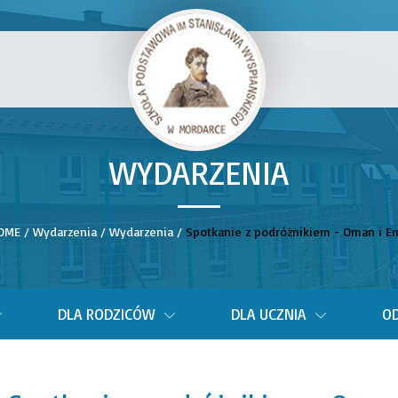
WYDARZENIA
__
OME
/
Wydarzenia
/
Wydarzenia
/
Spotkanie z podróżnikiem - Oman i Em
DLA RODZICÓW
DLA UCZNIA
OD