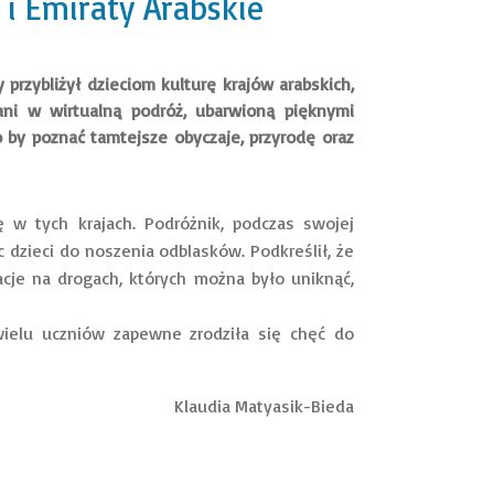
i Emiraty Arabskie
 przybliżył dzieciom kulturę krajów arabskich,
rani w wirtualną podróż, ubarwioną pięknymi
o by poznać tamtejsze obyczaje, przyrodę oraz
ię w tych krajach. Podróżnik, podczas swojej
c dzieci do noszenia odblasków. Podkreślił, że
acje na drogach, których można było uniknąć,
ielu uczniów zapewne zrodziła się chęć do
Klaudia Matyasik-Bieda