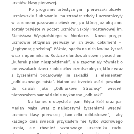
uczniów klasy pierwszej.
Po programie artystycznym pierwszaki złożyły
uczniowskie ślubowanie na sztandar szkoły i uczestniczyły
w ceremonii pasowania ołówkiem, po której już oficjalnie
zostały przyjęte w poczet uczniów Szkoły Podstawowej im.
Stanisława Wyspiańskiego w Mordarce. Nowo przyjęci
uczniowie otrzymali pierwszy w ich życiu dokument –
„legitymację szkolną”. Później spadła na nich lawina życzeń
wraz z upominkami. Rodzice ufundowali sowim pociechom
„kuferek pełen niespodzianek”. Nie zapomniały również o
pierwszakach dzieci z oddziałów przedszkolnych, które wraz
z życzeniami podarowały im zakładki z elementem
„odblaskowego misia”. Natomiast trzecioklasiści powołani
do działań jako „Odblaskowi Strażnicy” wręczyli
pierwszakom samodzielnie wykonane „odblaski”.
Na koniec uroczystości pani Edyta Król oraz pan
Marian Mąka wraz z najlepszymi życzeniami wręczyli
uczniom klasy pierwszej „kamizelki odblaskowe”, aby
każdego dnia świecili przykładem nie tylko wzorowego
ucznia, ale również wzorowego uczestnika ruchu