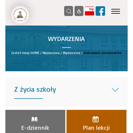
WYDARZENIA
__
Jesteś tutaj:
HOME
/
Wydarzenia
/
Wydarzenia
/
Ślubowanie pierwszaków
Z życia szkoły
______
E-dziennik
Plan lekcji