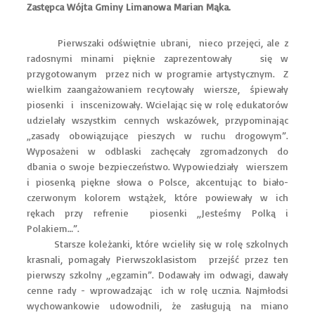
Zastępca Wójta Gminy Limanowa Marian Mąka.
Pierwszaki odświętnie ubrani, nieco przejęci, ale z
radosnymi minami pięknie zaprezentowały się w
przygotowanym przez nich w programie artystycznym. Z
wielkim zaangażowaniem recytowały wiersze, śpiewały
piosenki i inscenizowały. Wcielając się w rolę edukatorów
udzielały wszystkim cennych wskazówek, przypominając
„zasady obowiązujące pieszych w ruchu drogowym”.
Wyposażeni w odblaski zachęcały zgromadzonych do
dbania o swoje bezpieczeństwo. Wypowiedziały wierszem
i piosenką piękne słowa o Polsce, akcentując to biało-
czerwonym kolorem wstążek, które powiewały w ich
rękach przy refrenie piosenki ,,Jesteśmy Polką i
Polakiem…”.
Starsze koleżanki, które wcieliły się w rolę szkolnych
krasnali, pomagały Pierwszoklasistom przejść przez ten
pierwszy szkolny ,,egzamin”. Dodawały im odwagi, dawały
cenne rady - wprowadzając ich w rolę ucznia. Najmłodsi
wychowankowie udowodnili, że zasługują na miano