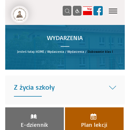
WYDARZENIA
__
Jesteś tutaj:
HOME
/
Wydarzenia
/
Wydarzenia
/
Ślubowanie klas I
Z życia szkoły
______
E-dziennik
Plan lekcji