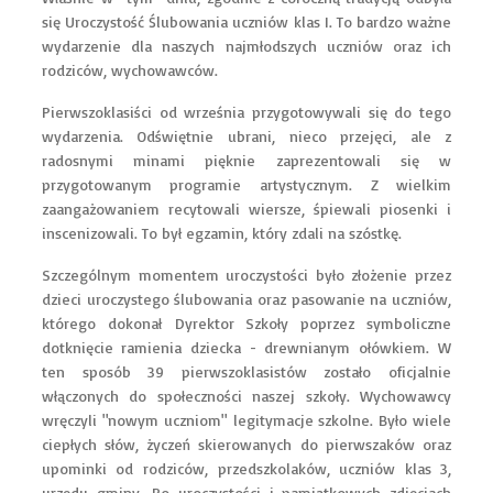
się Uroczystość Ślubowania uczniów klas I. To bardzo ważne
wydarzenie dla naszych najmłodszych uczniów oraz ich
rodziców, wychowawców.
Pierwszoklasiści od września przygotowywali się do tego
wydarzenia. Odświętnie ubrani, nieco przejęci, ale z
radosnymi minami pięknie zaprezentowali się w
przygotowanym programie artystycznym. Z wielkim
zaangażowaniem recytowali wiersze, śpiewali piosenki i
inscenizowali. To był egzamin, który zdali na szóstkę.
Szczególnym momentem uroczystości było złożenie przez
dzieci uroczystego ślubowania oraz pasowanie na uczniów,
którego dokonał Dyrektor Szkoły poprzez symboliczne
dotknięcie ramienia dziecka - drewnianym ołówkiem. W
ten sposób 39 pierwszoklasistów zostało oficjalnie
włączonych do społeczności naszej szkoły. Wychowawcy
wręczyli "nowym uczniom" legitymacje szkolne. Było wiele
ciepłych słów, życzeń skierowanych do pierwszaków oraz
upominki od rodziców, przedszkolaków, uczniów klas 3,
urzędu gminy. Po uroczystości i pamiątkowych zdjęciach