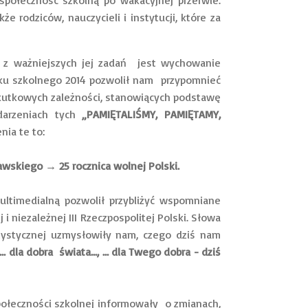
społeczność szkolną po wakacyjnej przerwie.
e rodziców, nauczycieli i instytucji, które za
 ważniejszych jej zadań jest wychowanie
oku szkolnego 2014 pozwolił nam przypomnieć
skutkowych zależności, stanowiących podstawę
darzeniach tych
„PAMIĘTALIŚMY, PAMIĘTAMY,
ia te to:
awskiego → 25 rocznica wolnej Polski.
medialną pozwolił przybliżyć wspomniane
j i niezależnej III Rzeczpospolitej Polski. Słowa
tystycznej uzmysłowiły nam, czego dziś nam
… dla dobra świata…, … dla Twego dobra - dziś
eczności szkolnej informowały o zmianach,