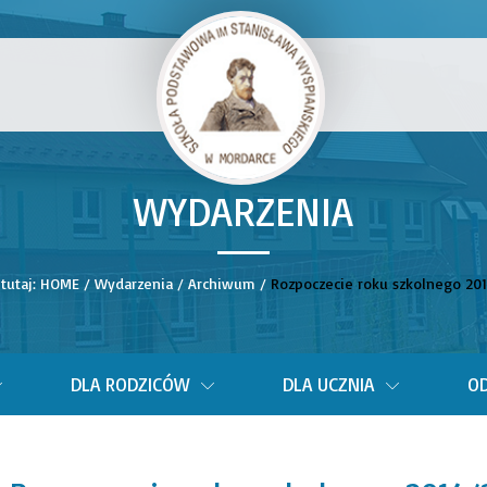
WYDARZENIA
__
 tutaj:
HOME
/
Wydarzenia
/
Archiwum
/
Rozpoczecie roku szkolnego 20
DLA RODZICÓW
DLA UCZNIA
OD