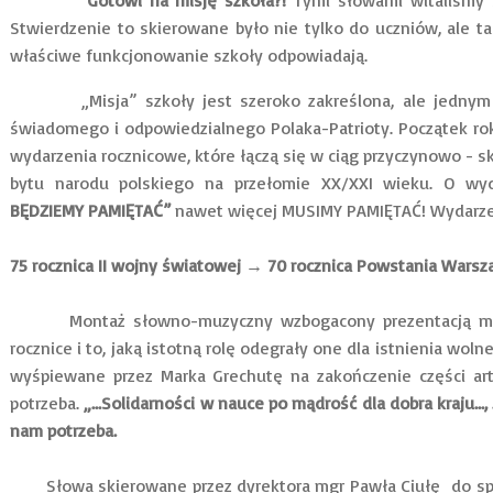
Gotowi na misję szkoła?!
Tymi słowami witaliśmy 
Stwierdzenie to skierowane było nie tylko do uczniów, ale takż
właściwe funkcjonowanie szkoły odpowiadają.
„Misja” szkoły jest szeroko zakreślona, ale jednym z
świadomego i odpowiedzialnego Polaka-Patrioty. Początek r
wydarzenia rocznicowe, które łączą się w ciąg przyczynowo - 
bytu narodu polskiego na przełomie XX/XXI wieku. O wy
BĘDZIEMY PAMIĘTAĆ”
nawet więcej MUSIMY PAMIĘTAĆ! Wydarzen
75 rocznica II wojny światowej → 70 rocznica Powstania Warsz
Montaż słowno-muzyczny wzbogacony prezentacją multi
rocznice i to, jaką istotną rolę odegrały one dla istnienia wolne
wyśpiewane przez Marka Grechutę na zakończenie części ar
potrzeba.
„…Solidarności w nauce po mądrość dla dobra kraju…, 
nam potrzeba.
Słowa skierowane przez dyrektora mgr Pawła Ciułę do społ