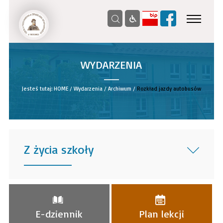
WYDARZENIA
__
Jesteś tutaj:
HOME
/
Wydarzenia
/
Archiwum
/
Rozkład jazdy autobusów
Z życia szkoły
______
E-dziennik
Plan lekcji