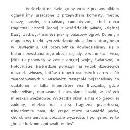
Podzieleni na dwie grupy wraz z przewodnikiem
oglądaliśmy urządzone z przepychem komnaty, meble,
obrazy, rzeźby, słuchaliśmy romantycznej, choć nieco
tragicznej historii jednej z właścicielek pałacu, księżnej
Daisy. Zachwycił nas też piękny pałacowy ogród. Kolejnym
etapem wycieczki było zwiedzanie obozu koncentracyjnego
w Oświęcimiu. Od przewodnika dowiedzieliśmy się o
historii powstania tego obozu zagłady, o warunkach życia,
jakie tu panowały w czasie drugiej wojny światowej, o
Holocauście. Najbardziej poruszył nas widok dziecięcych
ubranek, włosów, butów i innych osobistych rzeczy osób
zamordowanych w Auschwitz. Następnie pojechaliśmy do
oddalonej o kilka kilometrów wsi Brzezinka, gdzie
zobaczyliśmy murowane i drewniane baraki, w których
mieszkali więźniowie. Wycieczka skłoniła nas do głębokiej
zadumy, refleksji nad naszą tragiczną przeszłością,
uświadomiła nam, do czego może prowadzić pycha,
chorobliwa ambicja, poczucie wyższości. I pomyśleć, że to
„ludzie ludziom zgotowali ten los”.