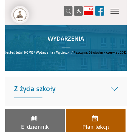
WYDARZENIA
__
Jesteś tutaj:
HOME
/
Wydarzenia
/
Wycieczki
/
Pszczyna, Oświęcim - czerwiec 2012
Z życia szkoły
______
E-dziennik
Plan lekcji