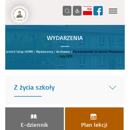
WYDARZENIA
__
Jesteś tutaj:
HOME
/
Wydarzenia
/
Archiwum
/
Przedszkolaki w Szkole Muzycznej
- luty 2015
Z życia szkoły
______
E-dziennik
Plan lekcji