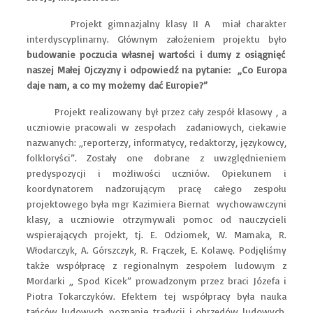
Projekt gimnazjalny klasy II A miał charakter
interdyscyplinarny. Głównym założeniem projektu było
budowanie poczucia własnej wartości i dumy z osiągnięć
naszej Małej Ojczyzny i odpowiedź na pytanie: „Co Europa
daje nam, a co my możemy dać Europie?”
Projekt realizowany był przez cały zespół klasowy , a
uczniowie pracowali w zespołach zadaniowych, ciekawie
nazwanych: „reporterzy, informatycy, redaktorzy, językowcy,
folkloryści”. Zostały one dobrane z uwzględnieniem
predyspozycji i możliwości uczniów. Opiekunem i
koordynatorem nadzorującym pracę całego zespołu
projektowego była mgr Kazimiera Biernat wychowawczyni
klasy, a uczniowie otrzymywali pomoc od nauczycieli
wspierających projekt, tj. E. Odziomek, W. Mamaka, R.
Włodarczyk, A. Górszczyk, R. Frączek, E. Kolawę. Podjęliśmy
także współpracę z regionalnym zespołem ludowym z
Mordarki „ Spod Kicek” prowadzonym przez braci Józefa i
Piotra Tokarczyków. Efektem tej współpracy była nauka
tańców ludowych, poznanie tradycji i obrzędów ludowych.