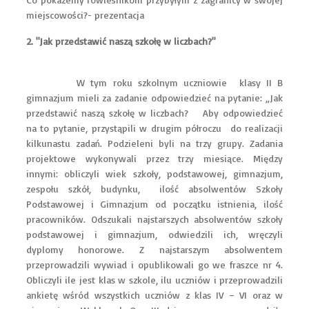
miejscowości?
- prezentacja
2. "Jak przedstawić naszą szkołę w liczbach?"
W tym roku szkolnym uczniowie klasy II B
gimnazjum mieli za zadanie odpowiedzieć na pytanie: „Jak
przedstawić naszą szkołę w liczbach? Aby odpowiedzieć
na to pytanie, przystąpili w drugim półroczu do realizacji
kilkunastu zadań. Podzieleni byli na trzy grupy. Zadania
projektowe wykonywali przez trzy miesiące. Między
innymi: obliczyli wiek szkoły, podstawowej, gimnazjum,
zespołu szkół, budynku, ilość absolwentów Szkoły
Podstawowej i Gimnazjum od początku istnienia, ilość
pracowników. Odszukali najstarszych absolwentów szkoły
podstawowej i gimnazjum, odwiedzili ich, wręczyli
dyplomy honorowe. Z najstarszym absolwentem
przeprowadzili wywiad i opublikowali go we fraszce nr 4.
Obliczyli ile jest klas w szkole, ilu uczniów i przeprowadzili
ankietę wśród wszystkich uczniów z klas IV – VI oraz w