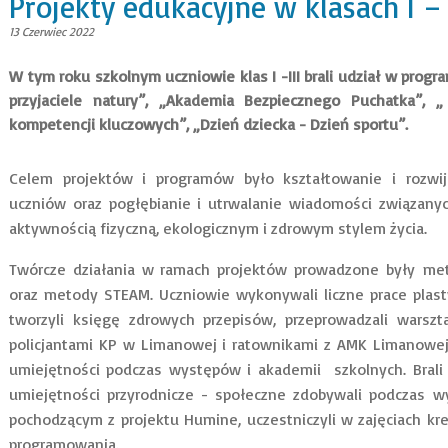
Projekty edukacyjne w klasach I – 
13 Czerwiec 2022
W tym roku szkolnym uczniowie klas I -III brali udział w progr
przyjaciele natury”, „Akademia Bezpiecznego Puchatka”, 
kompetencji kluczowych”, „Dzień dziecka - Dzień sportu”.
Celem projektów i programów było kształtowanie i rozwija
uczniów oraz pogłębianie i utrwalanie wiadomości związan
aktywnością fizyczną, ekologicznym i zdrowym stylem życia.
Twórcze działania w ramach projektów prowadzone były met
oraz metody STEAM. Uczniowie wykonywali liczne prace plastyc
tworzyli księgę zdrowych przepisów, przeprowadzali warszta
policjantami KP w Limanowej i ratownikami z AMK Limanowej, 
umiejętności podczas występów i akademii szkolnych. Brali
umiejętności przyrodnicze - społeczne zdobywali podczas w
pochodzącym z projektu Humine, uczestniczyli w zajęciach kre
programowania.