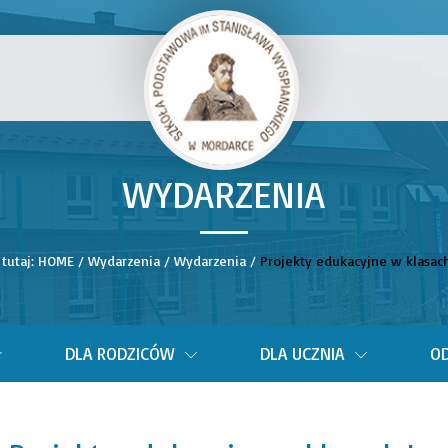
WYDARZENIA
__
 tutaj:
HOME
/
Wydarzenia
/
Wydarzenia
/
Projekty edukacyjne w klasach 
DLA RODZICÓW
DLA UCZNIA
OD