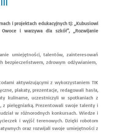
III
amach i projektach edukacyjnych tj: „Kubusiowi
„ Owoce i warzywa dla szkół”, „Rozwijanie
nie umiejętności, talentów, zainteresowań
ych bezpieczeństwem, zdrowym odżywianiem,
odami aktywizującymi z wykorzystaniem TIK
zne, plakaty, prezentacje, redagowali hasła,
ty kulinarne, uczestniczyli w spotkaniach z
z pielęgniarką. Prezentowali swoje talenty i
 udział w różnorodnych konkursach. Wiedze i
ycieczek i wyjść terenowych. Dzięki robotom
atywnych oraz rozwijali swoje umiejętności z