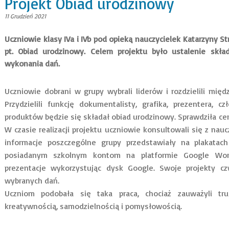
Projekt Obiad urodzinowy
11 Grudzień 2021
Uczniowie klasy IVa i IVb pod opieką nauczycielek Katarzyny St
pt. Obiad urodzinowy. Celem projektu było ustalenie skła
wykonania dań.
Uczniowie dobrani w grupy wybrali liderów i rozdzielili mi
Przydzielili funkcję dokumentalisty, grafika, prezentera, cz
produktów będzie się składał obiad urodzinowy. Sprawdziła c
W czasie realizacji projektu uczniowie konsultowali się z na
informacje poszczególne grupy przedstawiały na plakatach
posiadanym szkolnym kontom na platformie Google Wor
prezentacje wykorzystując dysk Google. Swoje projekty cz
wybranych dań.
Uczniom podobała się taka praca, chociaż zauważyli tr
kreatywnością, samodzielnością i pomysłowością.