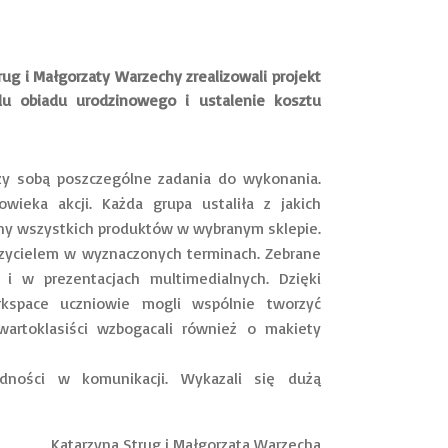
rug i Małgorzaty Warzechy zrealizowali projekt
du obiadu urodzinowego i ustalenie kosztu
ędzy sobą poszczególne zadania do wykonania.
łowieka akcji. Każda grupa ustaliła z jakich
eny wszystkich produktów w wybranym sklepie.
uczycielem w wyznaczonych terminach. Zebrane
 i w prezentacjach multimedialnych. Dzięki
kspace uczniowie mogli wspólnie tworzyć
wartoklasiści wzbogacali również o makiety
udności w komunikacji. Wykazali się dużą
Katarzyna Strug i Małgorzata Warzecha