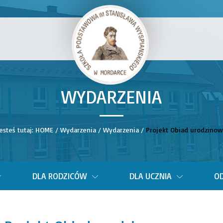
WYDARZENIA
__
esteś tutaj:
HOME
/
Wydarzenia
/
Wydarzenia
/
Projekt Obiad urodzinow
DLA RODZICÓW
DLA UCZNIA
OD