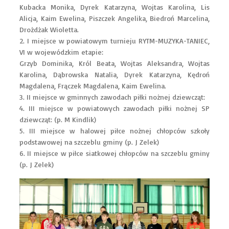
Kubacka Monika, Dyrek Katarzyna, Wojtas Karolina, Lis
Alicja, Kaim Ewelina, Piszczek Angelika, Biedroń Marcelina,
Drożdżak Wioletta.
2. I miejsce w powiatowym turnieju RYTM-MUZYKA-TANIEC,
VI w wojewódzkim etapie:
Grzyb Dominika, Król Beata, Wojtas Aleksandra, Wojtas
Karolina, Dąbrowska Natalia, Dyrek Katarzyna, Kędroń
Magdalena, Frączek Magdalena, Kaim Ewelina.
3. II miejsce w gminnych zawodach piłki nożnej dziewcząt:
4. III miejsce w powiatowych zawodach piłki nożnej SP
dziewcząt: (p. M Kindlik)
5. III miejsce w halowej piłce nożnej chłopców szkoły
podstawowej na szczeblu gminy (p. J Zelek)
6. II miejsce w piłce siatkowej chłopców na szczeblu gminy
(p. J Zelek)