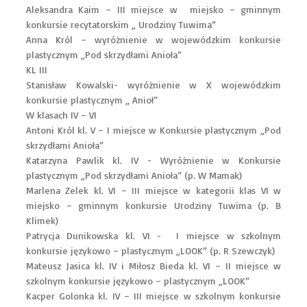
Aleksandra Kaim – III miejsce w miejsko – gminnym
konkursie recytatorskim „ Urodziny Tuwima”
Anna Król – wyróżnienie w wojewódzkim konkursie
plastycznym „Pod skrzydłami Anioła”
KL III
Stanisław Kowalski- wyróżnienie w X wojewódzkim
konkursie plastycznym „ Anioł”
W klasach IV – VI
Antoni Król kl. V – I miejsce w Konkursie plastycznym „Pod
skrzydłami Anioła”
Katarzyna Pawlik kl. IV - Wyróżnienie w Konkursie
plastycznym „Pod skrzydłami Anioła” (p. W Mamak)
Marlena Zelek kl. VI – III miejsce w kategorii klas VI w
miejsko – gminnym konkursie Urodziny Tuwima (p. B
Klimek)
Patrycja Dunikowska kl. VI - I miejsce w szkolnym
konkursie językowo – plastycznym „LOOK” (p. R Szewczyk)
Mateusz Jasica kl. IV i Miłosz Bieda kl. VI – II miejsce w
szkolnym konkursie językowo – plastycznym „LOOK”
Kacper Golonka kl. IV – III miejsce w szkolnym konkursie