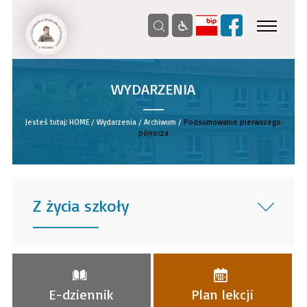
WYDARZENIA
__
Jesteś tutaj:
HOME
/
Wydarzenia
/
Archiwum
/
Podsumowanie pierwszego
półrocza
Z życia szkoły
______
E-dziennik
Plan lekcji