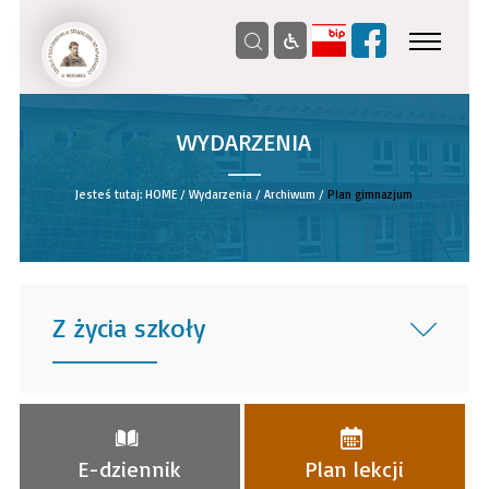
WYDARZENIA
__
Jesteś tutaj:
HOME
/
Wydarzenia
/
Archiwum
/
Plan gimnazjum
Z życia szkoły
______
E-dziennik
Plan lekcji