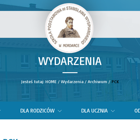
WYDARZENIA
__
Jesteś tutaj:
HOME
/
Wydarzenia
/
Archiwum
/
PCK
DLA RODZICÓW
DLA UCZNIA
OD