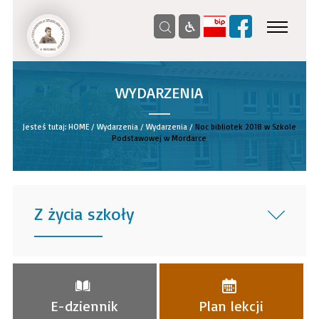
WYDARZENIA
__
Jesteś tutaj:
HOME
/
Wydarzenia
/
Wydarzenia
/
Noc bibliotek 2018 w Szkole
Podstawowej w Mordarce
Z życia szkoły
______
E-dziennik
Plan lekcji