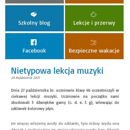
Szkolny blog
Lekcje i przerwy
Facebook
Bezpieczne wakacje
Nietypowa lekcja muzyki
26 Październik 2021
​Dnia 27 października br. uczniowie klasy 4b uczestniczyli w
ciekawej lekcji muzyki. Uczniowie na początku sami
zbudowali 5 dźwięków gamy (c. d. e. f. g), wlewając do
szklanek kolorowy płyn.
Im więcej wlejemy wody do szklanki, tym niższy wyda ona
dźwięk i analogicznie im mniej wlejemy wody, tym dźwięk