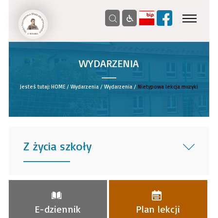
WYDARZENIA
__
Jesteś tutaj:
HOME
/
Wydarzenia
/
Wydarzenia
/
Nietypowa lekcja muzyki
Z życia szkoły
______
E-dziennik
Plan lekcji