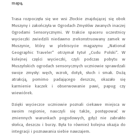
mapą.
Trasa rozpoczęła się we wsi Złockie znajdującej się obok
Muszyny i zakończyła w Ogrodach Zmysłów zwanych inaczej
Ogrodami Sensorycznymi. W trakcie spaceru uczestnicy
wycieczki zwiedzili niedawno zrekonstruowany zamek w
Muszynie, który w plebiscycie magazynu „National
Geographic Traveler” otrzymał tytuł „Cudu Polski”. W
kolejnej części wycieczki, czyli podczas pobytu w
Muszyńskich ogrodach sensorycznych uczniowie sprawdzali
swoje zmysły: węch, wzrok, dotyk, słuch i smak. Dużą
atrakcją, pomimo padającego deszczu, okazało się
karmienie kaczek i obserwowanie pawi, papug czy
wiewiórek.
Dzięki wycieczce uczniowie poznali ciekawe miejsca w
swoim regionie, nauczyli się także, postępować w
zmiennych warunkach pogodowych, gdyż nie zabrakło
słońca, deszczu i burzy. Była to również kolejna okazja do
integracji i poznawania siebie nawzajem.