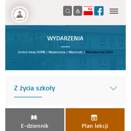
WYDARZENIA
__
Jesteś tutaj:
HOME
/
Wydarzenia
/
Wycieczki
/
Muszyna maj 2024
Z życia szkoły
______
E-dziennik
Plan lekcji