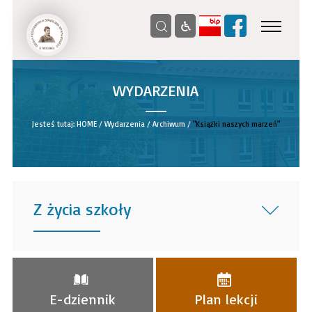
WYDARZENIA
__
Jesteś tutaj:
HOME
/
Wydarzenia
/
Archiwum
/
"Książki naszych marzeń"
Z życia szkoły
______
E-dziennik
Plan lekcji