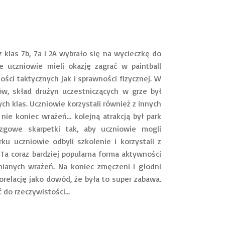
as 7b, 7a i 2A wybrało się na wycieczkę do
ie uczniowie mieli okazję zagrać w paintball
ści taktycznych jak i sprawności fizycznej. W
ów, skład drużyn uczestniczących w grze był
ch klas. Uczniowie korzystali również z innych
To nie koniec wrażeń… kolejną atrakcją był park
izgowe skarpetki tak, aby uczniowie mogli
u uczniowie odbyli szkolenie i korzystali z
. Ta coraz bardziej popularna forma aktywności
nianych wrażeń. Na koniec zmęczeni i głodni
relację jako dowód, że była to super zabawa.
ć do rzeczywistości…