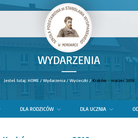
WYDARZENIA
__
Jesteś tutaj:
HOME
/
Wydarzenia
/
Wycieczki
/
Kraków - marzec 2018
DLA RODZICÓW
DLA UCZNIA
OD