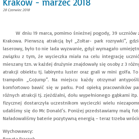
Kraków - marzec 2018
28 Czerwiec 2018
W dniu 19 marca, pomimo śnieżnej pogody, 39 uczniów z kl
Krakowa. Pierwszą atrakcją był „Zoltar- park rozrywki”, gdz
laserowy, było to nie lada wyzwanie, gdyż wymagało umiejętno
związku z tym, że wycieczka miała na celu integrację uczni
mieszany tzn. w każdej drużynie znajdowały się osoby z 3 różny
atrakcji obiektu tj. labiryntu luster oraz grali w mini golfa. 
trampolin „GoJump”. Na miejscu każdy otrzymał antypośl
komfortowo bawić się w parku. Pod opieką pracowników park
różnych atrakcji tj. zjeżdżalni, dołu wypełnionego gąbkami itp
fizycznej dostarczyła uczestnikom wycieczki wielu niezapom
udaliśmy się do Mc Donald’s. Poniżej przedstawiamy małą foto
Naładowaliśmy baterie pozytywną energią – teraz trzeba wróci
Wychowawcy:
Renata Frączek