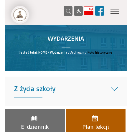
WYDARZENIA
__
Jesteś tutaj:
HOME
/
Wydarzenia
/
Archiwum
/
Koło historyczne
Z życia szkoły
______
E-dziennik
Plan lekcji