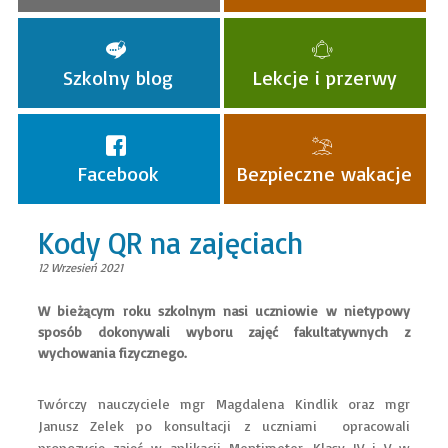
Szkolny blog
Lekcje i przerwy
Facebook
Bezpieczne wakacje
Kody QR na zajęciach
12 Wrzesień 2021
​W bieżącym roku szkolnym nasi uczniowie w nietypowy
sposób dokonywali wyboru zajęć fakultatywnych z
wychowania fizycznego.
Twórczy nauczyciele mgr Magdalena Kindlik oraz mgr
Janusz Zelek po konsultacji z uczniami opracowali
propozycję zajęć w aplikacji Mentimeter. Klasy IV i V w