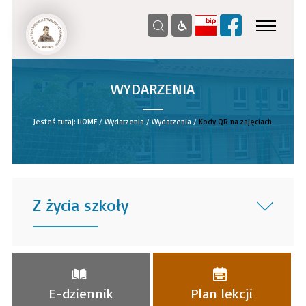
WYDARZENIA
__
Jesteś tutaj:
HOME
/
Wydarzenia
/
Wydarzenia
/
Kody QR na zajęciach
Z życia szkoły
______
E-dziennik
Plan lekcji