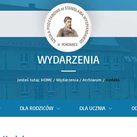
WYDARZENIA
__
Jesteś tutaj:
HOME
/
Wydarzenia
/
Archiwum
/
Kodeks
DLA RODZICÓW
DLA UCZNIA
OD