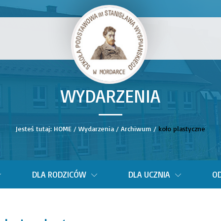
WYDARZENIA
__
Jesteś tutaj:
HOME
/
Wydarzenia
/
Archiwum
/
koło plastyczne
DLA RODZICÓW
DLA UCZNIA
OD