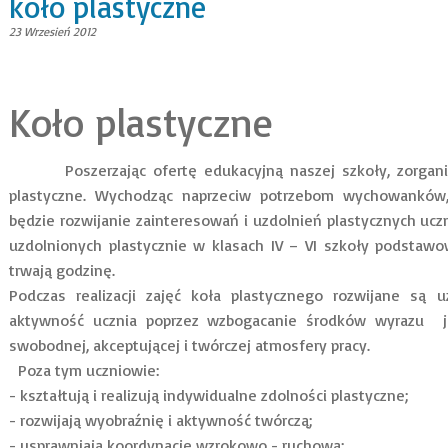
koło plastyczne
23 Wrzesień 2012
Koło plastyczne
Poszerzając ofertę edukacyjną naszej szkoły, zorganizo
plastyczne. Wychodząc naprzeciw potrzebom wychowanków,
będzie rozwijanie zainteresowań i uzdolnień plastycznych ucz
uzdolnionych plastycznie w klasach IV – VI szkoły podstaw
trwają godzinę.
Podczas realizacji zajęć koła plastycznego rozwijane są u
aktywność ucznia poprzez wzbogacanie środków wyrazu je
swobodnej, akceptującej i twórczej atmosfery pracy.
Poza tym uczniowie:
- kształtują i realizują indywidualne zdolności plastyczne;
- rozwijają wyobraźnię i aktywność twórczą;
- usprawniają koordynację wzrokowo - ruchową;