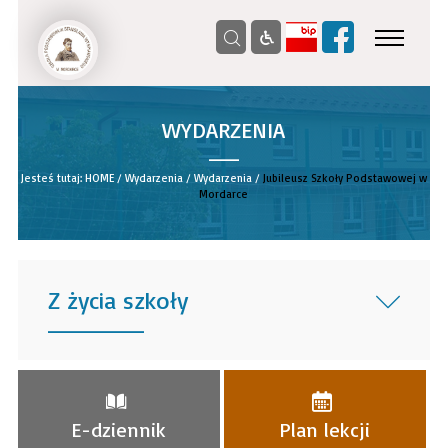
WYDARZENIA
__
Jesteś tutaj:
HOME
/
Wydarzenia
/
Wydarzenia
/
Jubileusz Szkoły Podstawowej w
Mordarce
Z życia szkoły
______
E-dziennik
Plan lekcji