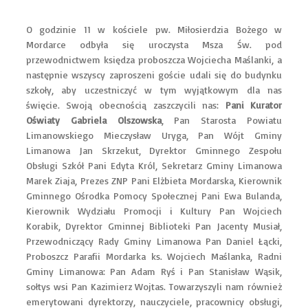
O godzinie 11 w kościele pw. Miłosierdzia Bożego w
Mordarce odbyła się uroczysta Msza Św. pod
przewodnictwem księdza proboszcza Wojciecha Maślanki, a
następnie wszyscy zaproszeni goście udali się do budynku
szkoły, aby uczestniczyć w tym wyjątkowym dla nas
święcie. Swoją obecnością zaszczycili nas:
Pani Kurator
Oświaty Gabriela Olszowska
, Pan Starosta Powiatu
Limanowskiego Mieczysław Uryga, Pan Wójt Gminy
Limanowa Jan Skrzekut, Dyrektor Gminnego Zespołu
Obsługi Szkół Pani Edyta Król, Sekretarz Gminy Limanowa
Marek Ziaja, Prezes ZNP Pani Elżbieta Mordarska, Kierownik
Gminnego Ośrodka Pomocy Społecznej Pani Ewa Bulanda,
Kierownik Wydziału Promocji i Kultury Pan Wojciech
Korabik, Dyrektor Gminnej Biblioteki Pan Jacenty Musiał,
Przewodniczący Rady Gminy Limanowa Pan Daniel Łącki,
Proboszcz Parafii Mordarka ks. Wojciech Maślanka, Radni
Gminy Limanowa: Pan Adam Ryś i Pan Stanisław Wąsik,
sołtys wsi Pan Kazimierz Wojtas. Towarzyszyli nam również
emerytowani dyrektorzy, nauczyciele, pracownicy obsługi,