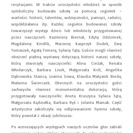
recytacjami. W trakcie uroczystości młodzież w sposób
symboliczny budowała szkołę za pomocą cegiełek –
wartości: historii, talentów, wdzięczności, pamięci, radości,
współdziałania itp. Każdej cegiełce budowanej szkoły
towarzyszył występ dzieci lub młodzieży przygotowanej
przez nauczycieli: Kazimierę Biernat, Edytę Odziomek,
Magdalenę Kindlik, Marzenę Kasprzyk Dudek, Ewę
Tomaszek, Agatę Tomerę, Sylwię Tątę. Goście mogli również
obejrzeć piękną wystawę dotyczącą historii naszej szkoły,
którą stworzyły nauczycielki: Alina Cieżak, Renata
Włodarczyk, Barbara Lisek, Małgorzata Król, Angelika
Dąbrowska Stasica, Joanna Sowa, Klaudia Matyasik Bieda,
Malwina Świerczek. Obecnych na uroczystości gości
zachwyciła również monumentalna dekoracja, którą
przygotowały nauczycielki: Aneta Kruszyna Sylwia Tąta,
Małgorzata Kądziołka, Barbara Ryś i Jolanta Mamak. Część
artystyczna zakończyła się odśpiewaniem hymnu szkoły,
który powstał z okazji jubileuszu.
Po wzruszających występach naszych uczniów głos zabrali