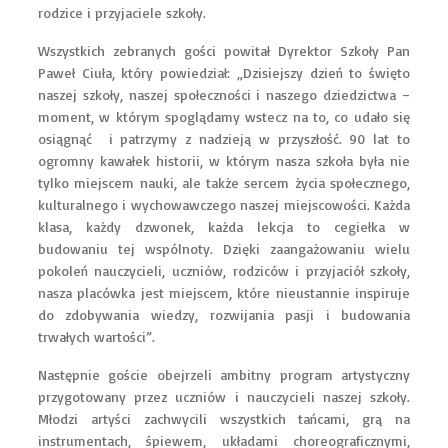
rodzice i przyjaciele szkoły.
Wszystkich zebranych gości powitał Dyrektor Szkoły Pan
Paweł Ciuła, który powiedział: „Dzisiejszy dzień to święto
naszej szkoły, naszej społeczności i naszego dziedzictwa –
moment, w którym spoglądamy wstecz na to, co udało się
osiągnąć i patrzymy z nadzieją w przyszłość. 90 lat to
ogromny kawałek historii, w którym nasza szkoła była nie
tylko miejscem nauki, ale także sercem życia społecznego,
kulturalnego i wychowawczego naszej miejscowości. Każda
klasa, każdy dzwonek, każda lekcja to cegiełka w
budowaniu tej wspólnoty. Dzięki zaangażowaniu wielu
pokoleń nauczycieli, uczniów, rodziców i przyjaciół szkoły,
nasza placówka jest miejscem, które nieustannie inspiruje
do zdobywania wiedzy, rozwijania pasji i budowania
trwałych wartości”.
Następnie goście obejrzeli ambitny program artystyczny
przygotowany przez uczniów i nauczycieli naszej szkoły.
Młodzi artyści zachwycili wszystkich tańcami, grą na
instrumentach, śpiewem, układami choreograficznymi,