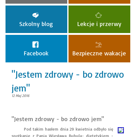
Szkolny blog
Lekcje i przerwy
Facebook
Bezpieczne wakacje
"Jestem zdrowy - bo zdrowo
jem"
12 Maj 2016
"Jestem zdrowy - bo zdrowo jem"
Pod takim hasłem dnia 29 kwietnia odbyło się
spotkanie z Panią Wiesławą Bubulą- dietetykiem -