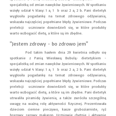
specjalistką od zmian nawyków żywieniowych. W spotkaniu
wzięły udział 4 klasy: 1 a, 1 b oraz 2 a, 2 b. Pani dietetyk
wygłosiła pogadankę na temat zdrowego odżywiania,
wskazała najczęściej popełniane błędy żywieniowe. Podczas
prelekcji uczniowie dowiedzieli się, w które produkty
warto wzbogacić dietę, a które są im zbędne.
"Jestem zdrowy - bo zdrowo jem"
Pod takim hasłem dnia 29 kwietnia odbyło się
spotkanie z Panią Wiesławą Bubulą- dietetykiem -
specjalistką od zmian nawyków żywieniowych. W spotkaniu
wzięły udział 4 klasy: 1 a, 1 b oraz 2 a, 2 b. Pani dietetyk
wygłosiła pogadankę na temat zdrowego odżywiania,
wskazała najczęściej popełniane błędy żywieniowe. Podczas
prelekcji uczniowie dowiedzieli się, w które produkty
warto wzbogacić dietę, a które są im zbędne. Pani dietetyk
utrwaliła piramidę żywienia, a także zwróciła szczególną
uwagę na ważną rolę aktywności fizycznej. Prezentowała
dzieciom ciemne pieczywo, kasze gruboziarniste, ryż
brązowy, razowy makaron. Uczniowie chętnie i aktywnie