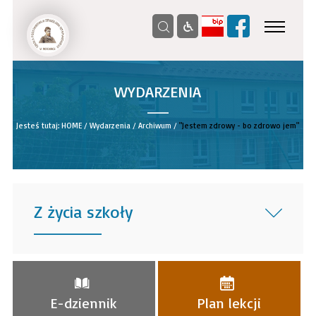
WYDARZENIA
__
Jesteś tutaj:
HOME
/
Wydarzenia
/
Archiwum
/
"Jestem zdrowy - bo zdrowo jem"
Z życia szkoły
______
E-dziennik
Plan lekcji