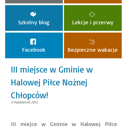
Szkolny blog
Lekcje i przerwy
Facebook
Bezpieczne wakacje
III miejsce w Gminie w
Halowej Piłce Nożnej
Chłopców!
11 Październik 2012
III miejce w Gminie w Halowej Piłce