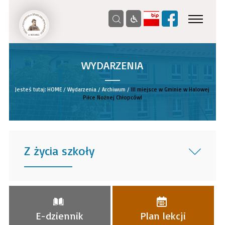
WYDARZENIA
__
Jesteś tutaj:
HOME
/
Wydarzenia
/
Archiwum
/
III miejsce w Gminie w Halowej
Piłce Nożnej Chłopców!
Z życia szkoły
______
E-dziennik
Plan lekcji