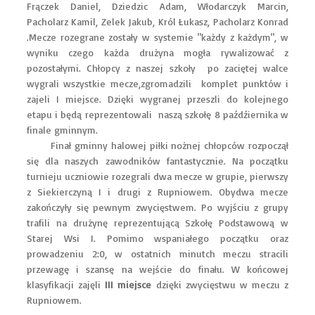
Frączek Daniel, Dziedzic Adam, Włodarczyk Marcin,
Pacholarz Kamil, Zelek Jakub, Król Łukasz, Pacholarz Konrad
.Mecze rozegrane zostały w systemie "każdy z każdym", w
wyniku czego każda drużyna mogła rywalizować z
pozostałymi. Chłopcy z naszej szkoły po zaciętej walce
wygrali wszystkie mecze,zgromadzili komplet punktów i
zajeli I miejsce. Dzięki wygranej przeszli do kolejnego
etapu i będą reprezentowali naszą szkołę 8 paźdźiernika w
finale gminnym.
Finał gminny halowej piłki nożnej chłopców rozpoczął
się dla naszych zawodników fantastycznie. Na początku
turnieju uczniowie rozegrali dwa mecze w grupie, pierwszy
z Siekierczyną I i drugi z Rupniowem. Obydwa mecze
zakończyły się pewnym zwycięstwem. Po wyjściu z grupy
trafili na drużynę reprezentującą Szkołę Podstawową w
Starej Wsi I. Pomimo wspaniałego początku oraz
prowadzeniu 2:0, w ostatnich minutch meczu stracili
przewagę i szansę na wejście do finału. W końcowej
klasyfikacji zajęli
III miejsce
dzięki zwycięstwu w meczu z
Rupniowem.