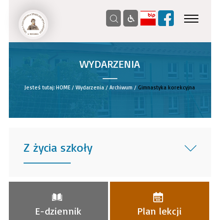
WYDARZENIA
__
Jesteś tutaj:
HOME
/
Wydarzenia
/
Archiwum
/
Gimnastyka korekcyjna
Z życia szkoły
______
E-dziennik
Plan lekcji