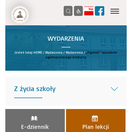
WYDARZENIA
__
Jesteś tutaj:
HOME
/
Wydarzenia
/
Wydarzenia
/
„Figielek” laureatem
ogólnopolskiego konkursu
Z życia szkoły
______
E-dziennik
Plan lekcji