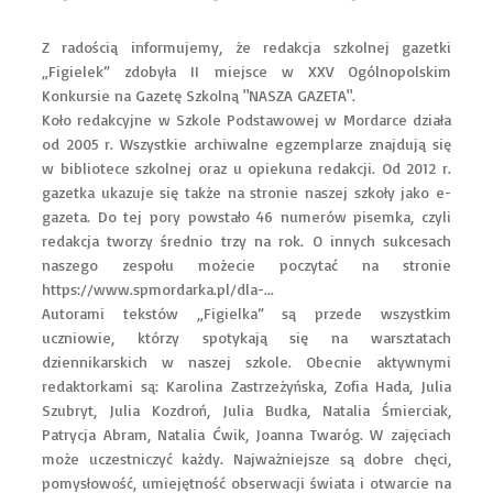
Z radością informujemy, że redakcja szkolnej gazetki
„Figielek” zdobyła II miejsce w XXV Ogólnopolskim
Konkursie na Gazetę Szkolną "NASZA GAZETA".
Koło redakcyjne w Szkole Podstawowej w Mordarce działa
od 2005 r. Wszystkie archiwalne egzemplarze znajdują się
w bibliotece szkolnej oraz u opiekuna redakcji. Od 2012 r.
gazetka ukazuje się także na stronie naszej szkoły jako e-
gazeta. Do tej pory powstało 46 numerów pisemka, czyli
redakcja tworzy średnio trzy na rok. O innych sukcesach
naszego zespołu możecie poczytać na stronie
https://www.spmordarka.pl/dla-...
Autorami tekstów „Figielka” są przede wszystkim
uczniowie, którzy spotykają się na warsztatach
dziennikarskich w naszej szkole. Obecnie aktywnymi
redaktorkami są: Karolina Zastrzeżyńska, Zofia Hada, Julia
Szubryt, Julia Kozdroń, Julia Budka, Natalia Śmierciak,
Patrycja Abram, Natalia Ćwik, Joanna Twaróg. W zajęciach
może uczestniczyć każdy. Najważniejsze są dobre chęci,
pomysłowość, umiejętność obserwacji świata i otwarcie na