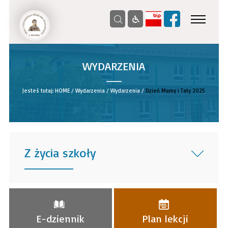
WYDARZENIA
__
Jesteś tutaj:
HOME
/
Wydarzenia
/
Wydarzenia
/
Dzień Mamy i Taty 2025
Z życia szkoły
______
E-dziennik
Plan lekcji