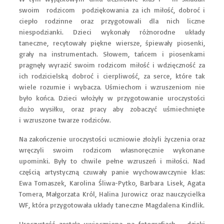
swoim rodzicom podziękowania za ich miłość, dobroć i
ciepło rodzinne oraz przygotowali dla nich liczne
niespodzianki. Dzieci wykonały różnorodne układy
taneczne, recytowały piękne wiersze, śpiewały piosenki,
grały na instrumentach. Słowem, tańcem i piosenkami
pragnęły wyrazić swoim rodzicom miłość i wdzięczność za
ich rodzicielską dobroć i cierpliwość, za serce, które tak
wiele rozumie i wybacza. Uśmiechom i wzruszeniom nie
było końca. Dzieci włożyły w przygotowanie uroczystości
dużo wysiłku, oraz pracy aby zobaczyć uśmiechnięte
i wzruszone twarze rodziców.
Na zakończenie uroczystości uczniowie złożyli życzenia oraz
wręczyli swoim rodzicom własnoręcznie wykonane
upominki. Były to chwile pełne wzruszeń i miłości. Nad
częścią artystyczną czuwały panie wychowawczynie klas:
Ewa Tomaszek, Karolina Śliwa-Pytko, Barbara Lisek, Agata
Tomera, Małgorzata Król, Halina Jurowicz oraz nauczycielka
WF, która przygotowała układy taneczne Magdalena Kindlik.
Uroczystość została uwieczniona na fotografiach – dzięki