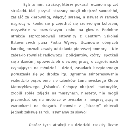
Byli to min. strażacy, którzy pokazali uczniom sprzęt
strażacki. Mali przyszli strażacy mogli obejrzeć samochód,
zasiąść za kierownicą, włączyć syrenę, a nawet w ramach
nagrody w konkursie przejechać się czerwonym kolosem,
oczywiście w prawdziwym kasku na głowie. Podobne
atrakcje zaproponowali ratownicy z Centrum Szkoleń
Ratowniczych pana Piotra Wyrwy. Uczniowie obejrzeli
karetkę, poznali zasady udzielania pierwszej pomocy. Nie
zabrakło również radiowozu i policjantów, którzy spotkali
się z dziećmi, opowiedzieli o swojej pracy, o zagrożeniach
czyhających na młodzież i dzieci, zasadach bezpiecznego
poruszania się po drodze itp. Ogromne zainteresowanie
wzbudziło pojawienie się członków Limanowskiego Klubu
Motocyklowego „Eskadra”. Chłopcy obejrzeli motocykle,
zrobili sobie zdjęcia na maszynach, niestety, nie mogli
przejechać się na motorze w związku z niesprzyjającymi
warunkami na drogach. Panowie z „Eskadry” obiecali
jednak zabawę za rok. Trzymamy za słowo!
Oprócz tych atrakcji na dzieciaki czekały liczne