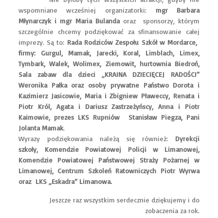
wspomniane wcześniej organizatorki:
mgr Barbara
Młynarczyk i mgr Maria Bulanda
oraz sponsorzy, którym
szczególnie chcemy podziękować za sfinansowanie całej
imprezy. Są to:
Rada Rodziców Zespołu Szkół w Mordarce,
firmy: Gurgul, Mamak, Jarecki, Koral, Limblach, Limex,
Tymbark, Walek, Wolimex, Ziemowit, hurtownia Biedroń,
Sala zabaw dla dzieci „KRAINA DZIECIĘCEJ RADOŚCI”
Weronika Pałka oraz osoby prywatne Państwo Dorota i
Kazimierz Jasicowie, Maria i Zbigniew Pławeccy, Renata i
Piotr Król, Agata i Dariusz Zastrzeżyńscy, Anna i Piotr
Kaimowie, prezes LKS Rupniów Stanisław Piegza, Pani
Jolanta Mamak
.
Wyrazy podziękowania należą się również:
Dyrekcji
szkoły, Komendzie Powiatowej Policji w Limanowej,
Komendzie Powiatowej Państwowej Straży Pożarnej w
Limanowej, Centrum Szkoleń Ratowniczych Piotr Wyrwa
oraz LKS „Eskadra” Limanowa.
Jeszcze raz wszystkim serdecznie dziękujemy i do
zobaczenia za rok.