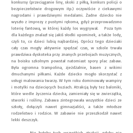
konkursy (przeciąganie liny, skoki z piłką, konkurs policji o
bezpieczeństwie drogowym itp.) oczywiście z ciekawymi
nagrodami i prawdziwymi medalami. Żadne dziecko nie
wyszło z imprezy z pustymi rękoma, gdyż przeprowadzono
loterię fantową, w której każdy los wygrywał. Poza tym
dla każdego znalazł się jakiś słodki upominek, a także lody,
czyli to, co dzieci lubią najbardziej. Oprócz tego dzieciaki
cały czas mogły aktywnie spędzać czas, w szkole trwała
prawdziwa dyskoteka przy znanych przebojach muzycznych,
na boisku szkolnym powstał natomiast spory plac zabaw.
Była ogromna trampolina, zjeżdżalnie, basen z wikimi
dmuchanymi piłkami. Każde dziecko mogło skorzystać z
usługi malowania twarzy. W tym roku dominowały wampiry
i motylki na dziecięcych buziach. Atrakcją były tez baloniki,
które wedle życzenia dziecka, zamieniały się w zwierzątka,
stworki i rośliny. Zabawa zintegrowała wszystkie dzieci ze
szkoły, dołączyli nawet gimnazjaliści, a także młodsze
rodzeństwo i rodzice. W zabawie nie przeszkodził nawet
lekki deszczyk.
Nie byłoby tych wszystkich atrakcji, gdyby nie