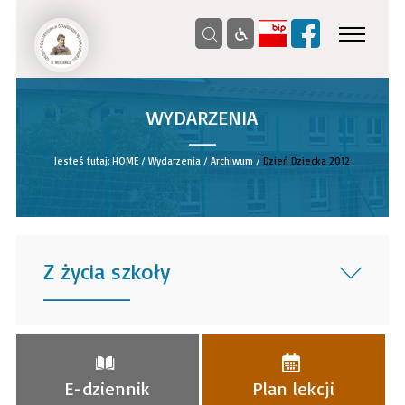
WYDARZENIA
__
Jesteś tutaj:
HOME
/
Wydarzenia
/
Archiwum
/
Dzień Dziecka 2012
Z życia szkoły
______
E-dziennik
Plan lekcji