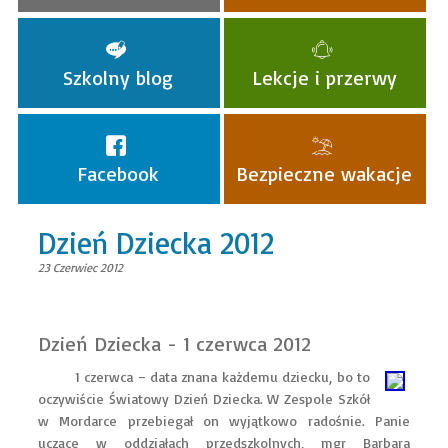
Szkolny blog
Lekcje i przerwy
Facebook
Bezpieczne wakacje
Dzień Dziecka 2012
23 Czerwiec 2012
Dzień Dziecka - 1 czerwca 2012
1 czerwca – data znana każdemu dziecku, bo to
oczywiście Światowy Dzień Dziecka. W Zespole Szkół
w Mordarce przebiegał on wyjątkowo radośnie. Panie
uczące w oddziałach przedszkolnych, mgr Barbara