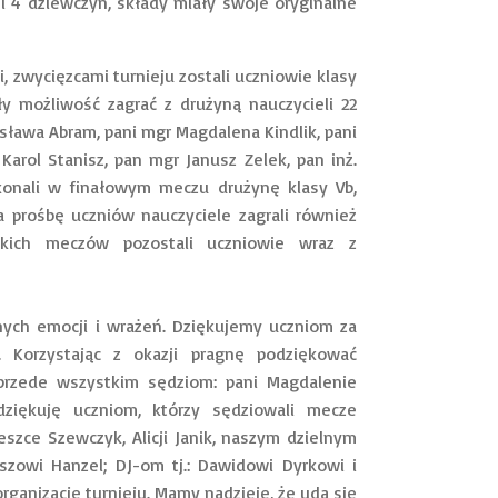
 i 4 dziewczyn, składy miały swoje oryginalne
zwycięzcami turnieju zostali uczniowie klasy
y możliwość zagrać z drużyną nauczycieli 22
isława Abram, pani mgr Magdalena Kindlik, pani
arol Stanisz, pan mgr Janusz Zelek, pan inż.
konali w finałowym meczu drużynę klasy Vb,
Na prośbę uczniów nauczyciele zagrali również
tkich meczów pozostali uczniowie wraz z
ch emocji i wrażeń. Dziękujemy uczniom za
 Korzystając z okazji pragnę podziękować
, przede wszystkim sędziom: pani Magdalenie
dziękuję uczniom, którzy sędziowali mecze
gnieszce Szewczyk, Alicji Janik, naszym dzielnym
aszowi Hanzel; DJ-om tj.: Dawidowi Dyrkowi i
ganizację turnieju. Mamy nadzieję, że uda się