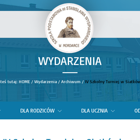
WYDARZENIA
__
teś tutaj:
HOME
/
Wydarzenia
/
Archiwum
/
IV Szkolny Turniej w Siatkó
DLA RODZICÓW
DLA UCZNIA
OD