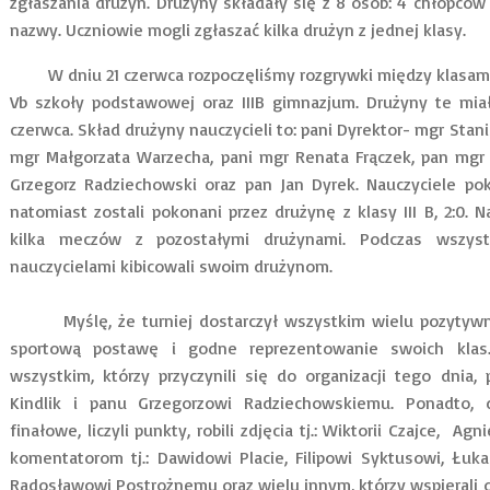
zgłaszania drużyn. Drużyny składały się z 8 osób: 4 chłopców
nazwy. Uczniowie mogli zgłaszać kilka drużyn z jednej klasy.
W dniu 21 czerwca rozpoczęliśmy rozgrywki między klasami, 
Vb szkoły podstawowej oraz IIIB gimnazjum. Drużyny te miał
czerwca. Skład drużyny nauczycieli to: pani Dyrektor- mgr Stan
mgr Małgorzata Warzecha, pani mgr Renata Frączek, pan mgr K
Grzegorz Radziechowski oraz pan Jan Dyrek. Nauczyciele po
natomiast zostali pokonani przez drużynę z klasy III B, 2:0. 
kilka meczów z pozostałymi drużynami. Podczas wszys
nauczycielami kibicowali swoim drużynom.
Myślę, że turniej dostarczył wszystkim wielu pozytywny
sportową postawę i godne reprezentowanie swoich klas.
wszystkim, którzy przyczynili się do organizacji tego dnia
Kindlik i panu Grzegorzowi Radziechowskiemu. Ponadto, 
finałowe, liczyli punkty, robili zdjęcia tj.: Wiktorii Czajce, A
komentatorom tj.: Dawidowi Placie, Filipowi Syktusowi, Łuk
Radosławowi Postrożnemu oraz wielu innym, którzy wspierali or