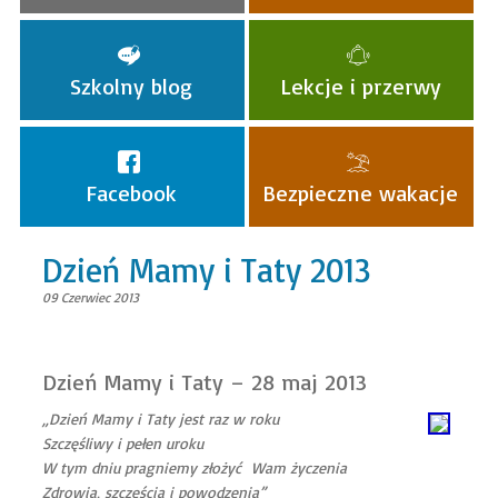
Szkolny blog
Lekcje i przerwy
Facebook
Bezpieczne wakacje
Dzień Mamy i Taty 2013
09 Czerwiec 2013
Dzień Mamy i Taty – 28 maj 2013
„Dzień Mamy i Taty jest raz w roku
Szczęśliwy i pełen uroku
W tym dniu pragniemy złożyć Wam życzenia
Zdrowia, szczęścia i powodzenia”