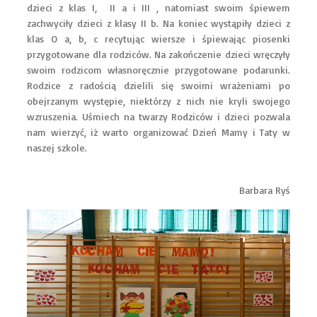
dzieci z klas I, II a i III , natomiast swoim śpiewem
zachwyciły dzieci z klasy II b. Na koniec wystąpiły dzieci z
klas O a, b, c recytując wiersze i śpiewając piosenki
przygotowane dla rodziców. Na zakończenie dzieci wręczyły
swoim rodzicom własnoręcznie przygotowane podarunki.
Rodzice z radością dzielili się swoimi wrażeniami po
obejrzanym występie, niektórzy z nich nie kryli swojego
wzruszenia. Uśmiech na twarzy Rodziców i dzieci pozwala
nam wierzyć, iż warto organizować Dzień Mamy i Taty w
naszej szkole.
Barbara Ryś