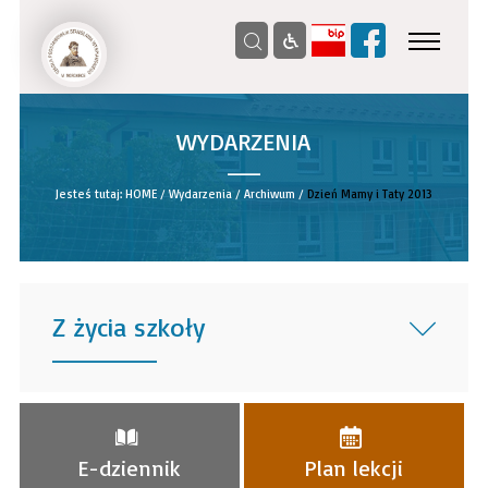
WYDARZENIA
__
Jesteś tutaj:
HOME
/
Wydarzenia
/
Archiwum
/
Dzień Mamy i Taty 2013
Z życia szkoły
______
E-dziennik
Plan lekcji