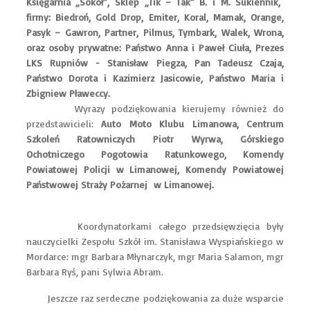
Księgarnia „Sokół”, Sklep „Tik – Tak” B. i M. Sukiennik,
firmy: Biedroń, Gold Drop, Emiter, Koral, Mamak, Orange,
Pasyk – Gawron, Partner, Pilmus, Tymbark, Walek, Wrona,
oraz osoby prywatne: Państwo Anna i Paweł Ciuła, Prezes
LKS Rupniów - Stanisław Piegza, Pan Tadeusz Czaja,
Państwo Dorota i Kazimierz Jasicowie, Państwo Maria i
Zbigniew Pławeccy.
Wyrazy podziękowania kierujemy również do
przedstawicieli:
Auto Moto Klubu Limanowa, Centrum
Szkoleń Ratowniczych Piotr Wyrwa, Górskiego
Ochotniczego Pogotowia Ratunkowego, Komendy
Powiatowej Policji w Limanowej, Komendy Powiatowej
Państwowej Straży Pożarnej w Limanowej.
Koordynatorkami całego przedsięwzięcia były
nauczycielki Zespołu Szkół im. Stanisława Wyspiańskiego w
Mordarce: mgr Barbara Młynarczyk, mgr Maria Salamon, mgr
Barbara Ryś, pani Sylwia Abram.
Jeszcze raz serdeczne podziękowania za duże wsparcie