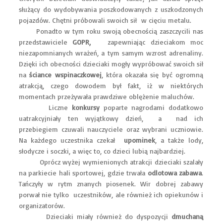
służący do wydobywania poszkodowanych z uszkodzonych
pojazdów. Chętni próbowali swoich sił w cięciu metalu.
Ponadto w tym roku swoją obecnością zaszczycili nas
przedstawiciele
GOPR,
zapewniając dzieciakom moc
niezapomnianych wrażeń, a tym samym wzrost adrenaliny.
Dzięki ich obecności dzieciaki mogły wypróbować swoich sił
na
ściance wspinaczkowej
, która okazała się być ogromną
atrakcją, czego dowodem był fakt, iż w niektórych
momentach przeżywała prawdziwe oblężenie maluchów.
Liczne
konkursy
poparte nagrodami dodatkowo
uatrakcyjniały ten wyjątkowy dzień, a nad ich
przebiegiem czuwali nauczyciele oraz wybrani uczniowie.
Na każdego uczestnika czekał
upominek
, a także lody,
słodycze i soczki, a więc to, co dzieci lubią najbardziej.
Oprócz wyżej wymienionych atrakcji dzieciaki szalały
na parkiecie hali sportowej, gdzie trwała
odlotowa zabawa
.
Tańczyły w rytm znanych piosenek. Wir dobrej zabawy
porwał nie tylko uczestników, ale również ich opiekunów i
organizatorów.
Dzieciaki miały również do dyspozycji
dmuchaną