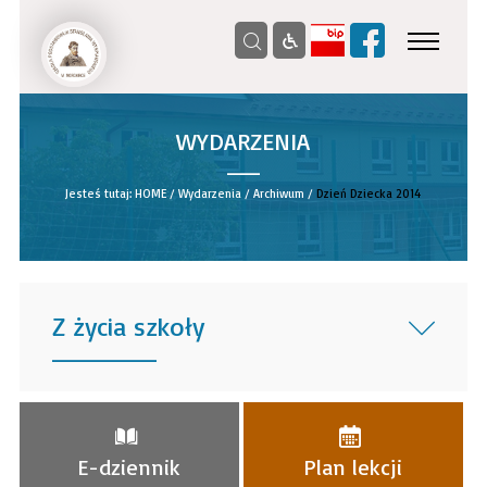
WYDARZENIA
__
Jesteś tutaj:
HOME
/
Wydarzenia
/
Archiwum
/
Dzień Dziecka 2014
Z życia szkoły
______
E-dziennik
Plan lekcji