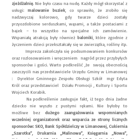
zjeżdżalnię
. Nie było czasu na nudę. Każdy mógł skorzystać z
usługi:
malowanie buziek
, co sprawiło, że zrobiło się
nadzwyczaj kolorowo, gdy twarze dzieci zostały
przyozdobione serduszkami, wąsami, a także postaciami z
bajek – to wszystko na specjalne ich zamówienie.
Wspaniałą atrakcją były również
baloniki
, które zgodnie z
życzeniem dzieci przekształcały się w zwierzątka, rośliny itp.
Impreza zakończyła się podsumowaniem konkursów
oraz rozlosowaniem i wręczeniem nagród przez przybyłych
sponsorów i gości. Warto podkreślić ,że swoją obecnością
zaszczycili nas przedstawiciele Urzędu Gminy w Limanowej
: Dyrektor Gminnego Zespołu Obsługi Szkół mgr Edyta
Król oraz przedstawiciel Działu Promocji , Kultury i Sportu
Wojciech Korabik.
Na podkreślenie zasługuje fakt, iż tego dnia żadne
dziecko nie wyszło z pustymi rękami. Nie byłoby to
możliwe bez
dużego zaangażowania wspomnianych
wcześniej organizatorek oraz wsparcia ze strony licznych
sponsorów: SKO, Bank Spółdzielczy w Limanowej, Cukiernia
„Szarotka”, Drukarnia „Malinowa”, Księgarnia „Nowa”,