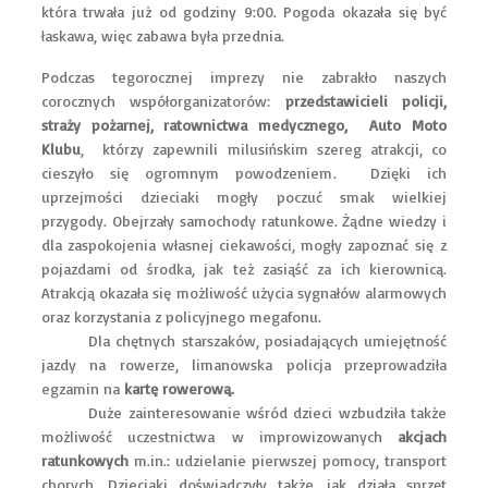
która trwała już od godziny 9:00. Pogoda okazała się być
łaskawa, więc zabawa była przednia.
Podczas tegorocznej imprezy nie zabrakło naszych
corocznych współorganizatorów:
przedstawicieli policji,
straży pożarnej, ratownictwa medycznego, Auto Moto
Klubu
, którzy zapewnili milusińskim szereg atrakcji, co
cieszyło się ogromnym powodzeniem. Dzięki ich
uprzejmości dzieciaki mogły poczuć smak wielkiej
przygody. Obejrzały samochody ratunkowe. Żądne wiedzy i
dla zaspokojenia własnej ciekawości, mogły zapoznać się z
pojazdami od środka, jak też zasiąść za ich kierownicą.
Atrakcją okazała się możliwość użycia sygnałów alarmowych
oraz korzystania z policyjnego megafonu.
Dla chętnych starszaków, posiadających umiejętność
jazdy na rowerze, limanowska policja przeprowadziła
egzamin na
kartę rowerową.
Duże zainteresowanie wśród dzieci wzbudziła także
możliwość uczestnictwa w improwizowanych
akcjach
ratunkowych
m.in.: udzielanie pierwszej pomocy, transport
chorych. Dzieciaki doświadczyły także, jak działa sprzęt