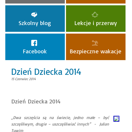
Szkolny blog
Lekcje i przerwy
Facebook
Bezpieczne wakacje
Dzień Dziecka 2014
15 Czerwiec 2014
Dzień Dziecka 2014
„Dwa szczęścia są na świecie, jedno małe – być
szczęśliwym, drugie – uszczęśliwiać innych” - Julian
Tuwim