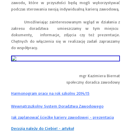
zawodu, które w przyszłości będą mogli wykorzystywać
podczas sterowania swoją indywidualną karierą zawodową.
Umożliwiając zainteresowanym wgląd w działania z
zakresu doradztwa umieszczamy w tym miejscu
dokumenty, informacje, zdjęcia czy też prezentacje.
Chętnych do włączenia się w realizację zadań zapraszamy
do współpracy.
mgr Kazimiera Biernat
społeczny doradca zawodowy
Harmonogram pracy na rok szkolny 2014/15
Wewnątrzszkolny System Doradztwa Zawodowego
Jak zaplanować ścieżkę kariery zawodowej - prezentacja
Decyzja należy do Ciebie! - artykuł