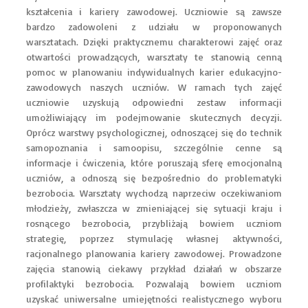
kształcenia i kariery zawodowej. Uczniowie są zawsze
bardzo zadowoleni z udziału w proponowanych
warsztatach. Dzięki praktycznemu charakterowi zajęć oraz
otwartości prowadzących, warsztaty te stanowią cenną
pomoc w planowaniu indywidualnych karier edukacyjno-
zawodowych naszych uczniów. W ramach tych zajęć
uczniowie uzyskują odpowiedni zestaw informacji
umożliwiający im podejmowanie skutecznych decyzji.
Oprócz warstwy psychologicznej, odnoszącej się do technik
samopoznania i samoopisu, szczególnie cenne są
informacje i ćwiczenia, które poruszają sferę emocjonalną
uczniów, a odnoszą się bezpośrednio do problematyki
bezrobocia. Warsztaty wychodzą naprzeciw oczekiwaniom
młodzieży, zwłaszcza w zmieniającej się sytuacji kraju i
rosnącego bezrobocia, przybliżają bowiem uczniom
strategię, poprzez stymulację własnej aktywności,
racjonalnego planowania kariery zawodowej. Prowadzone
zajęcia stanowią ciekawy przykład działań w obszarze
profilaktyki bezrobocia. Pozwalają bowiem uczniom
uzyskać uniwersalne umiejętności realistycznego wyboru