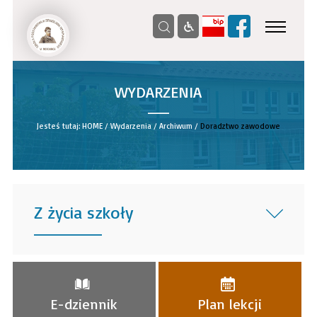
WYDARZENIA
__
Jesteś tutaj:
HOME
/
Wydarzenia
/
Archiwum
/
Doradztwo zawodowe
Z życia szkoły
______
E-dziennik
Plan lekcji