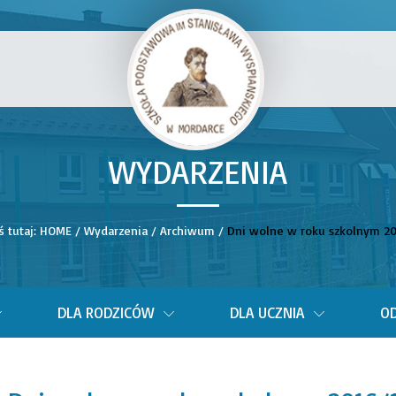
WYDARZENIA
__
ś tutaj:
HOME
/
Wydarzenia
/
Archiwum
/
Dni wolne w roku szkolnym 20
DLA RODZICÓW
DLA UCZNIA
OD